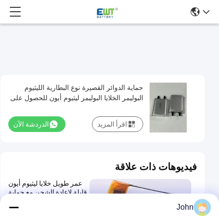
حماية الدوائر القصيرة نوع البطارية الليثيوم
حماية
البوليمر الخلايا البوليمر ليثيوم أيون للحصول على
الدوائر
أداء ثابت
القصيرة
اقرأ المزيد
الدردشة الآن
نوع
البطارية
الليثيوم
فيديوهات ذات علاقة
البوليمر
عمر طويل خلايا ليثيوم أيون
الخلايا
قابلة لإعادة الشحن مع حماية
البوليمر
PCB و 60mΩ مقاومة داخلية
John
-20 °C إلى 60 °C
ليثيوم