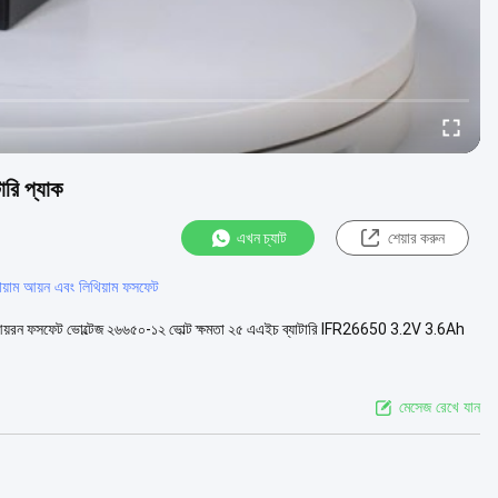
রি প্যাক
এখন চ্যাট
শেয়ার করুন
িয়াম আয়ন এবং লিথিয়াম ফসফেট
 আয়রন ফসফেট ভোল্টেজ ২৬৬৫০-১২ ভোল্ট ক্ষমতা ২৫ এএইচ ব্যাটারি IFR26650 3.2V 3.6Ah
মেসেজ রেখে যান