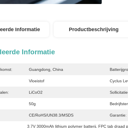
leerde Informatie
Productbeschrijving
leerde Informatie
rkomst:
Guangdong, China
Batterijgro
Vloeistof
Cyclus Le
alen:
LiCoO2
Sollicitatie
50g
Bedrijfst
CE/RoHS/UN38.3/MSDS
Garantie:
3.7V 3000mAh lithium polymer batterij
, 
FPC tab draad p