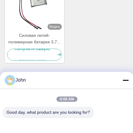
Видео
Силовая литий-
полимерная батарея 3,7 В
1000 мАч Липо батарея
Получите самую
703048
лучшую цену
John
Быстрый контакт
6:08 AM
Адрес
A1008 Хуанцзи Центр, Unicity Longhua, Шэньчжэнь, Китай.
Good day, what product are you looking for?
Телефон
86-137-1456-5423