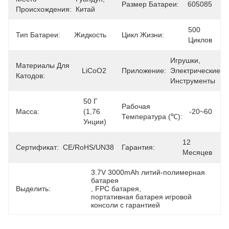
Размер Батареи:
605085
Происхождения:
Китай
500 
Тип Батареи:
Жидкость
Цикл Жизни:
Циклов
Игрушки, 
Материалы Для
LiCoO2
Приложение:
Электрические 
Катодов:
Инструменты
50 Г 
Рабочая
Масса:
(1,76 
-20~60
Температура (℃):
Унции)
12 
Сертификат:
CE/RoHS/UN38.3/MSDS
Гарантия:
Месяцев
3.7V 3000mAh литий-полимерная 
батарея
Выделить:
, 
FPC батарея
, 
портативная батарея игровой 
консоли с гарантией