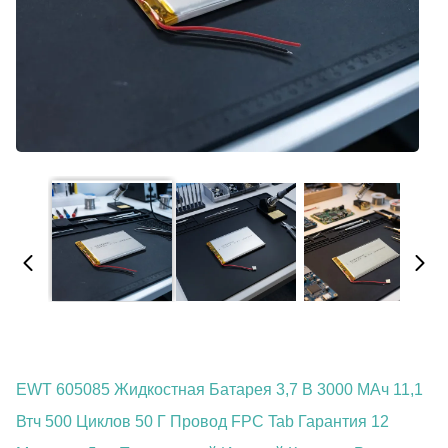
EWT 605085 Жидкостная Батарея 3,7 В 3000 МАч 11,1
Втч 500 Циклов 50 Г Провод FPC Tab Гарантия 12