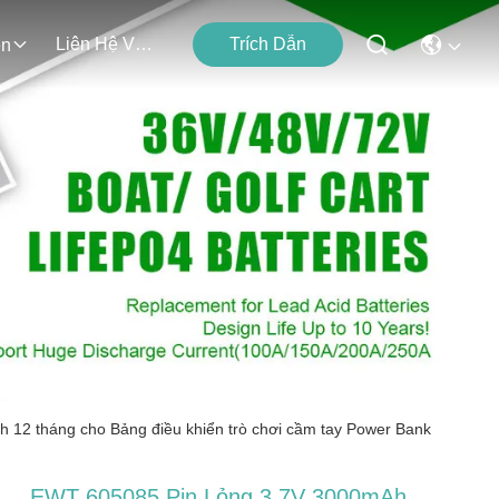
Liên Hệ Với Chúng Tôi
Trích Dẫn
ện
12 tháng cho Bảng điều khiển trò chơi cầm tay Power Bank
EWT 605085 Pin Lỏng 3.7V 3000mAh