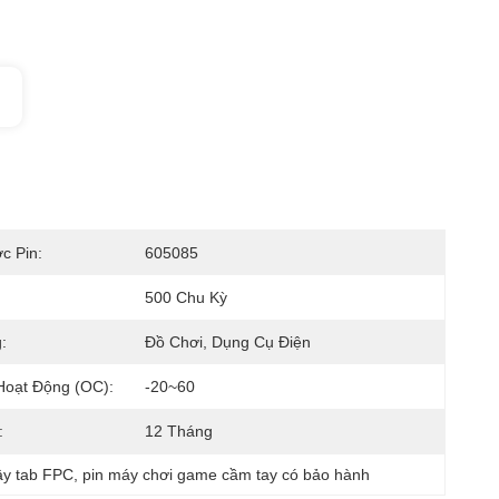
c Pin:
605085
500 Chu Kỳ
:
Đồ Chơi, Dụng Cụ Điện
Hoạt Động (oC):
-20~60
:
12 Tháng
ây tab FPC
, 
pin máy chơi game cầm tay có bảo hành