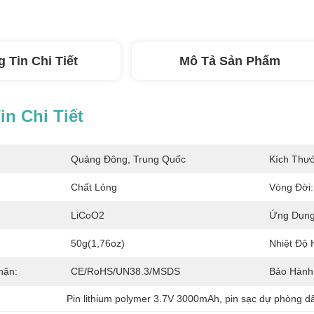
 Tin Chi Tiết
Mô Tả Sản Phẩm
n Chi Tiết
Quảng Đông, Trung Quốc
Kích Thướ
Chất Lỏng
Vòng Đời:
:
LiCoO2
Ứng Dụng
50g(1,76oz)
Nhiệt Độ 
hận:
CE/RoHS/UN38.3/MSDS
Bảo Hành
Pin lithium polymer 3.7V 3000mAh
, 
pin sạc dự phòng d