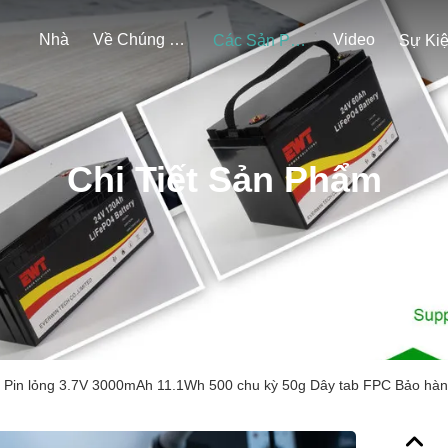
Nhà
Về Chúng Tôi
Video
Các Sản Phẩm
Sự Ki
Chi Tiết Sản Phẩm
Pin lỏng 3.7V 3000mAh 11.1Wh 500 chu kỳ 50g Dây tab FPC Bảo hành 