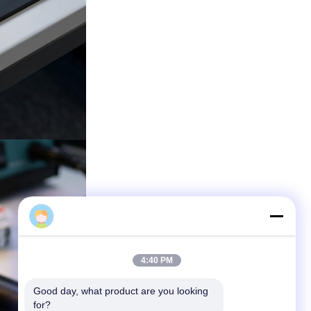
John
4:40 PM
Good day, what product are you looking 
for?