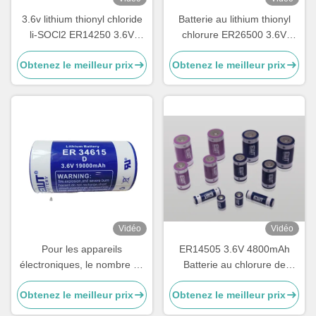
3.6v lithium thionyl chloride
Batterie au lithium thionyl
li-SOCl2 ER14250 3.6V
chlorure ER26500 3.6V
1200mAh 1/2AA TL-4902,
8500mAh LSH14 Batterie au
Obtenez le meilleur prix
Obtenez le meilleur prix
TLL-5902, LS14250, XL-
lithium
050F, SB-AA02, PT-2150
Vidéo
Vidéo
Pour les appareils
ER14505 3.6V 4800mAh
électroniques, le nombre de
Batterie au chlorure de
pièces de rechange doit être
lithium thionyle
Obtenez le meilleur prix
Obtenez le meilleur prix
supérieur ou égal à: