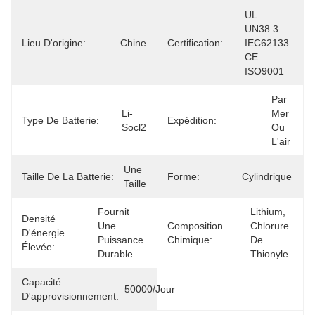
UL 
UN38.3 
Lieu D'origine:
Chine
Certification:
IEC62133 
CE 
ISO9001
Par 
Li-
Mer 
Type De Batterie:
Expédition:
Socl2
Ou 
L'air
Une 
Taille De La Batterie:
Forme:
Cylindrique
Taille
Fournit 
Lithium, 
Densité
Une 
Composition
Chlorure 
D'énergie
Puissance 
Chimique:
De 
Élevée:
Durable
Thionyle
Capacité
50000/jour
D'approvisionnement: