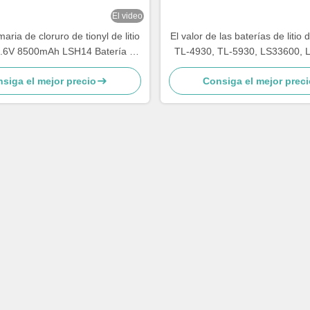
El video
maria de cloruro de tionyl de litio
El valor de las baterías de liti
.6V 8500mAh LSH14 Batería de
TL-4930, TL-5930, LS33600, 
litio
XL-200F, XL-205F, SB-D01, S
siga el mejor precio
Consiga el mejor preci
2300