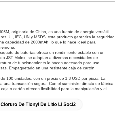
M, originaria de China, es una fuente de energía versátil
ndares UL, IEC, UN y MSDS, este producto garantiza la seguridad
una capacidad de 2000mAh, lo que lo hace ideal para
 memoria.
paquete de baterías ofrece un rendimiento estable con un
uido JST Molex, se adaptan a diversas necesidades de
mperatura de funcionamiento lo hacen adecuado para uso
ersas. Empaquetado en una resistente caja de cartón,
 de 100 unidades, con un precio de 1,3 USD por pieza. La
una transacción segura. Con el suministro directo de fábrica,
caja o cartón ofrecen flexibilidad para la manipulación y el
 Cloruro De Tionyl De Litio Li Socl2