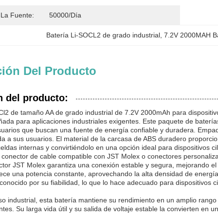
La Fuente:
50000/día
Batería Li-SOCL2 de grado industrial
, 
7.2V 2000MAH Ba
ción Del Producto
n del producto:
Cl2 de tamaño AA de grado industrial de 7.2V 2000mAh para dispositiv
ada para aplicaciones industriales exigentes. Este paquete de baterías 
uarios que buscan una fuente de energía confiable y duradera. Empaq
a a sus usuarios. El material de la carcasa de ABS duradero proporciona
eldas internas y convirtiéndolo en una opción ideal para dispositivos cil
conector de cable compatible con JST Molex o conectores personaliza
nector JST Molex garantiza una conexión estable y segura, mejorando e
ce una potencia constante, aprovechando la alta densidad de energía y
nocido por su fiabilidad, lo que lo hace adecuado para dispositivos c
o industrial, esta batería mantiene su rendimiento en un amplio rango
tes. Su larga vida útil y su salida de voltaje estable la convierten en u