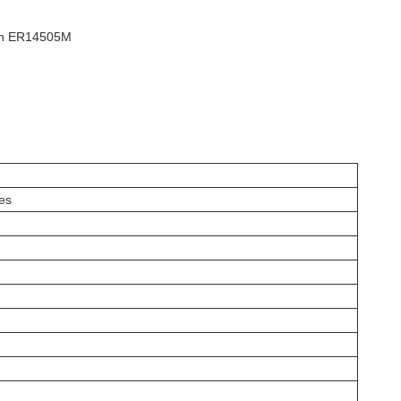
mAh ER14505M
les