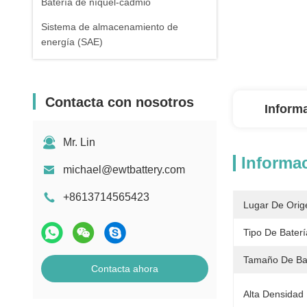
Batería de níquel-cadmio
Sistema de almacenamiento de
energía (SAE)
Contacta con nosotros
Inform
Mr. Lin
Informac
michael@ewtbattery.com
+8613714565423
Lugar De Orig
Tipo De Baterí
Tamaño De Bat
Contacta ahora
Alta Densidad