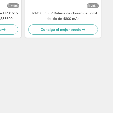
El video
El video
o de ER34615
ER14505 3.6V Batería de cloruro de tionyl
LS33600C,
de litio de 4800 mAh
B-D02, PT-
o
Consiga el mejor precio