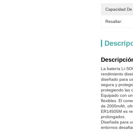
Capacidad De 
Resaltar:
Descrip
Descripció
La batería Li-SO
rendimiento diseñ
diseñado para us
segura y protegid
protegiendo las c
Equipado con un 
flexibles. El co
de 2000mAh, ofre
ER14505M es reco
prolongados.
Diseñada para us
entornos desafian