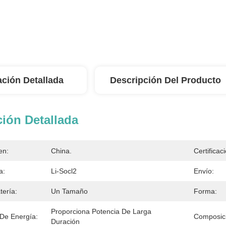
ación Detallada
Descripción Del Producto
ión Detallada
en:
China.
Certificac
a:
Li-Socl2
Envío:
ería:
Un Tamaño
Forma:
Proporciona Potencia De Larga 
 De Energía:
Composic
Duración