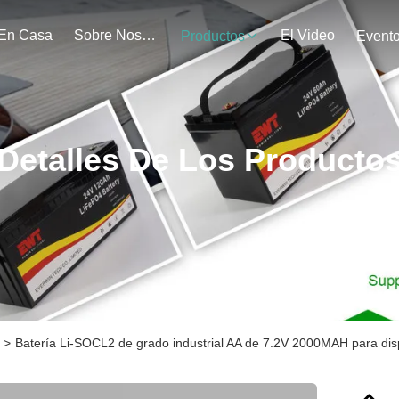
En Casa
Sobre Nosotros
El Video
Productos
Event
Detalles De Los Producto
>
Batería Li-SOCL2 de grado industrial AA de 7.2V 2000MAH para dis