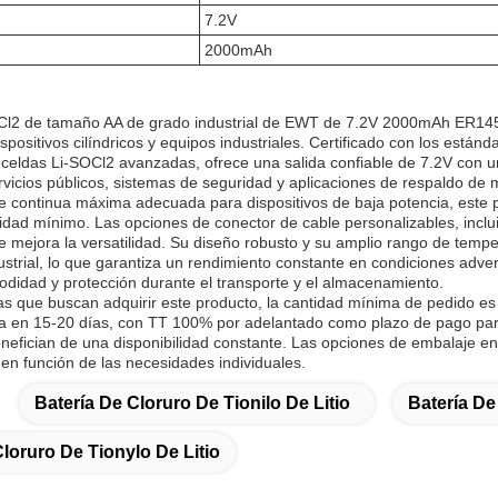
7.2V
2000mAh
Cl2 de tamaño AA de grado industrial de EWT de 7.2V 2000mAh ER14505
spositivos cilíndricos y equipos industriales. Certificado con los está
n celdas Li-SOCl2 avanzadas, ofrece una salida confiable de 7.2V con 
vicios públicos, sistemas de seguridad y aplicaciones de respaldo de
e continua máxima adecuada para dispositivos de baja potencia, este 
vidad mínimo. Las opciones de conector de cable personalizables, incl
que mejora la versatilidad. Su diseño robusto y su amplio rango de te
dustrial, lo que garantiza un rendimiento constante en condiciones adv
didad y protección durante el transporte y el almacenamiento.
s que buscan adquirir este producto, la cantidad mínima de pedido es
a en 15-20 días, con TT 100% por adelantado como plazo de pago para 
enefician de una disponibilidad constante. Las opciones de embalaje en 
n función de las necesidades individuales.
Batería De Cloruro De Tionilo De Litio
Batería De
loruro De Tionylo De Litio