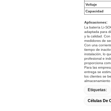
Voltaje
Capacidad
Aplicaciones:
La batería Li-SO
adaptada para di
y la calidad. Co
medidores de ser
Con una corrient
tiempo de inacti
instalación, lo 
profesional e in
proporciona como
Para las empresa
entrega se estim
los clientes se b
almacenamiento e
Etiquetas:
Células De C