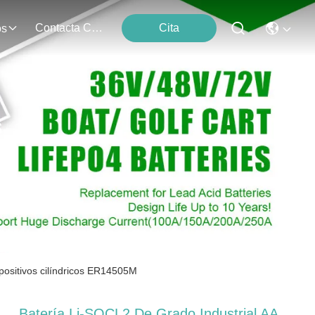
Contacta Con Nosotros
Cita
os
s
positivos cilíndricos ER14505M
Batería Li-SOCL2 De Grado Industrial AA