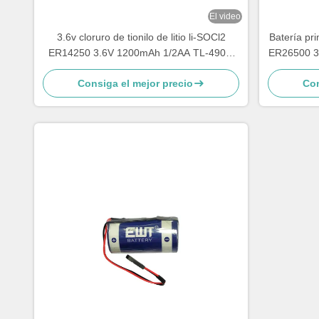
El video
3.6v cloruro de tionilo de litio li-SOCl2
Batería pri
ER14250 3.6V 1200mAh 1/2AA TL-4902,
ER26500 3
TLL-5902, LS14250, XL-050F, SB-AA02,
Consiga el mejor precio
Con
PT-2150