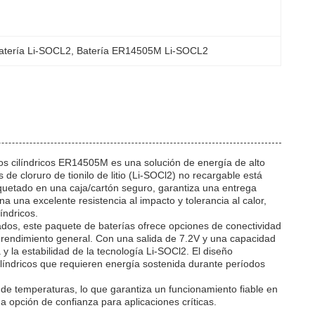
tería Li-SOCL2
, 
Batería ER14505M Li-SOCL2
os cilíndricos ER14505M es una solución de energía de alto
de cloruro de tionilo de litio (Li-SOCl2) no recargable está
uetado en una caja/cartón seguro, garantiza una entrega
 una excelente resistencia al impacto y tolerancia al calor,
índricos.
dos, este paquete de baterías ofrece opciones de conectividad
l rendimiento general. Con una salida de 7.2V y una capacidad
 la estabilidad de la tecnología Li-SOCl2. El diseño
ilíndricos que requieren energía sostenida durante períodos
 de temperaturas, lo que garantiza un funcionamiento fiable en
na opción de confianza para aplicaciones críticas.