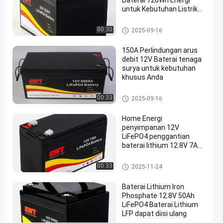
Baterai 720Wh Energi
2025-
146
Lithium Iron
untuk Kebutuhan Listrik
Sekarang
Phosphate
11-24
pandangan
Berkelanjutan
Berbagi
12V
Baterai Lithium Iron Phosphat
00:30
2025-09-16
e 24V
#
150A Perlindungan arus
Baterai
debit 12V Baterai tenaga
Lithium
surya untuk kebutuhan
Iron
khusus Anda
Phosphate
Baterai Lithium Iron Phosphat
00:33
12V
2025-09-16
e 12V
#
Home Energi
LiFePO4
penyimpanan 12V
litium
LiFePO4 penggantian
besi
baterai lithium 12.8V 7Ah
Lithium Iron Phosphate
fosfat
Battery Pack
#
Baterai Lithium Iron Phosphat
00:33
2025-11-24
e 12V
Ion
Baterai Lithium Iron
Litium
Phosphate 12.8V 50Ah
Dan
LiFePO4 Baterai Lithium
Litium
LFP dapat diisi ulang