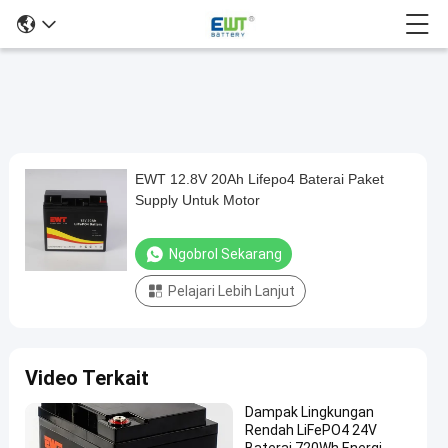
EWT 12.8V 20Ah Lifepo4 Baterai Paket
EWT
Supply Untuk Motor
12.8V
20Ah
Ngobrol Sekarang
Lifepo4
Pelajari Lebih Lanjut
Baterai
Paket
Supply
Video Terkait
Untuk
Motor
Dampak Lingkungan
Rendah LiFePO4 24V
Ngobrol
Baterai