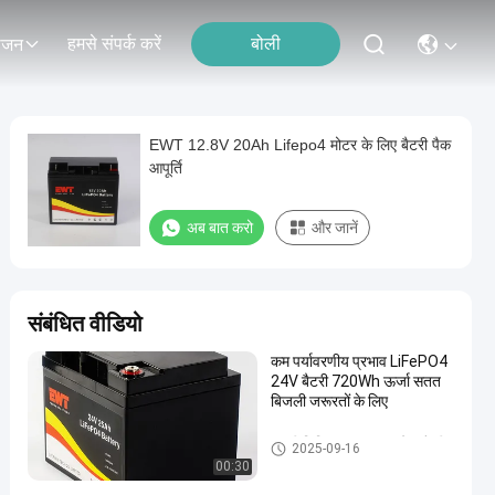
हमसे संपर्क करें
बोली
ोजन
EWT 12.8V 20Ah Lifepo4 मोटर के लिए बैटरी पैक
आपूर्ति
अब बात करो
और जानें
संबंधित वीडियो
कम पर्यावरणीय प्रभाव LiFePO4
24V बैटरी 720Wh ऊर्जा सतत
बिजली जरूरतों के लिए
24 वी लिथियम आयरन फॉस्फेट बैटरी
2025-09-16
00:30