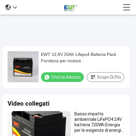
EWT 12,8V 20Ah Lifepo4 Batteria Pack
EWT
Fornitura per motore
12,8V
20Ah
Chatta Adesso
Scopri Di Più
Lifepo4
Batteria
Pack
Video collegati
Fornitura
Basso impatto
per
ambientale LiFePO4 24V
motore
batteria 720Wh Energia
per le esigenze di energia
batteria
Chatta
del
sostenibile