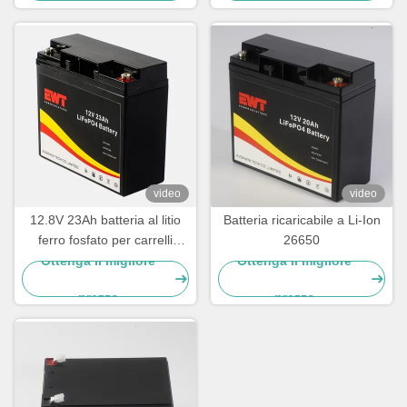
prezzo
prezzo
video
video
12.8V 23Ah batteria al litio
Batteria ricaricabile a Li-Ion
ferro fosfato per carrelli
26650
elevatori elettrici
Ottenga il migliore
Ottenga il migliore
prezzo
prezzo