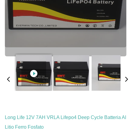
Long Life 12V 7AH VRLA Lifepo4 Deep Cycle Batteria Al
Litio Ferro Fosfato