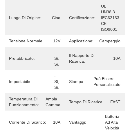
UL 
UN38.3 
Luogo Di Origine:
Cina
Certificazione:
IEC62133 
CE 
ISO9001
Tensione Normale:
12V
Applicazione:
Campeggio
- 
Il Rapporto Di
Prefabbricato:
Sì, 
10A
Ricarica:
Sì.
- 
Può Essere 
Impostabile:
Sì, 
Stampa:
Personalizzato
Sì.
Temperatura Di
Ampia 
Tempo Di Ricarica:
FAST
Funzionamento:
Gamma
Batteria 
Corrente Di Scarico:
10A
Vantaggi:
Ad Alta 
Velocità