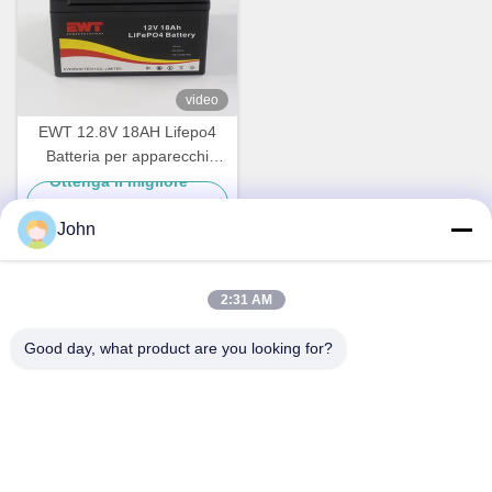
video
EWT 12.8V 18AH Lifepo4
Batteria per apparecchi
elettrici per esterni
Ottenga il migliore
prezzo
John
2:31 AM
Contatto rapido
Good day, what product are you looking for?
Indirizzo
A1008 Huanzhi Center, Unicity Longhua, Shenzhen, Cina.
Telefono
86-137-1456-5423