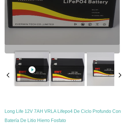
Long Life 12V 7AH VRLA Lifepo4 De Ciclo Profundo Con
Batería De Litio Hierro Fosfato