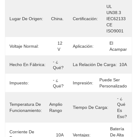
UL 
UN38.3 
Lugar De Origen:
China.
Certificación:
IEC62133 
CE 
ISO9001
12 
El 
Voltaje Normal:
Aplicación:
V
Acampar
- ¿ 
Hecho En Fábrica:
La Relación De Carga:
10A
Qué?
- ¿ 
Puede Ser 
Impuesto:
Impresión:
Qué?
Personalizado
- ¿ 
Temperatura De
Amplio 
Qué 
Tiempo De Carga:
Funcionamiento:
Rango
Es 
Eso?
Batería 
Corriente De
10A
Ventajas:
De Alta 