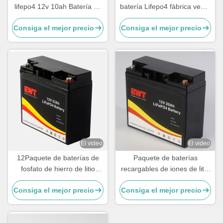
lifepo4 12v 10ah Batería de
batería Lifepo4 fábrica venta
litio hierro fosfato para
directa
Consiga el mejor precio
Consiga el mejor precio
bicicleta eléctrica
El video
El video
12Paquete de baterías de
Paquete de baterías
fosfato de hierro de litio
recargables de iones de litio
de.8V 23Ah para carretillas
26650
Consiga el mejor precio
Consiga el mejor precio
elevadoras eléctricas