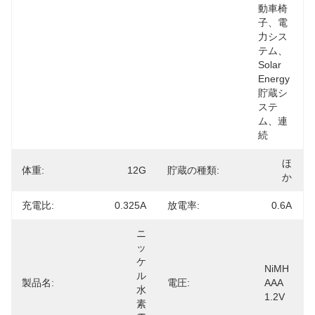
動車椅
子、電
力シス
テム、
Solar 
Energy
貯蔵シ
ステ
ム、連
続
ほ
体重:
12G
貯蔵の種類:
か
充電比:
0.325A
放電率:
0.6A
ニ
ッ
ケ
NiMH 
ル
製品名:
電圧:
AAA 
水
1.2V
素