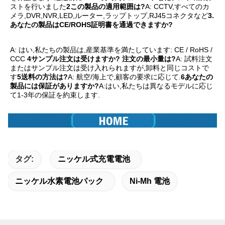
ストを行いました
2この製品の適用範囲は?
A: CCTV,すべてのカ
メラ,DVR,NVR,LED,ルーター,ラップトップ,RJ45コネクタなど
3. 
あなたの製品はCE/ROHS証明書を通過できますか?
A: はい,私たちの製品は,産業基準を満たしています: CE / RoHS / 
CCC
4サンプル注文は受けますか? 注文の最小量は?
A: 試料注文
またはサンプル注文は受け入れられますが,卸料と同じコストで
す
5送料の方法は?
A: 航空/海上で,顧客の要求に応じて.
6あなたの
製品には保証がありますか?
A:はい,私たちは異なるモデルに応じ
て1-3年の保証を約束します.
タグ:
ニッケル式充電電池
ニッケル水素電池パック
Ni-Mh 電池