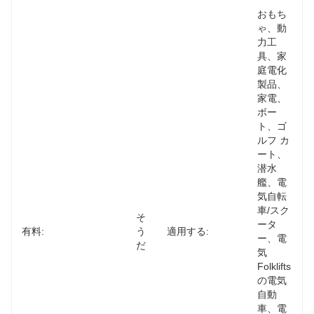
おもち
ゃ、動
力工
具、家
庭電化
製品、
家電、
ボー
ト、ゴ
ルフ カ
ート、
潜水
艦、電
気自転
車/スク
そ
ータ
有料:
う
適用する:
ー、電
だ
気
Folklifts
の電気
自動
車、電