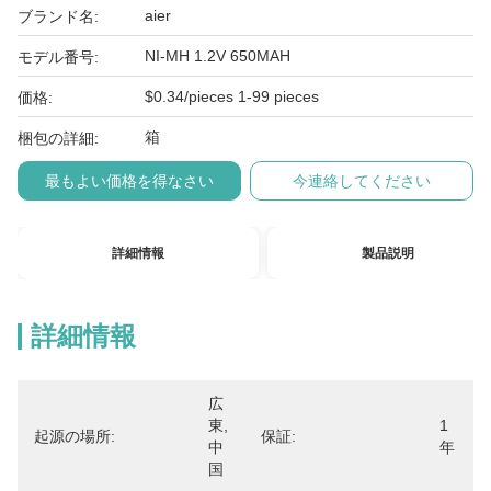
aier
ブランド名:
NI-MH 1.2V 650MAH
モデル番号:
$0.34/pieces 1-99 pieces
価格:
箱
梱包の詳細:
最もよい価格を得なさい
今連絡してください
詳細情報
製品説明
詳細情報
広
東,
1
起源の場所:
保証:
中
年
国