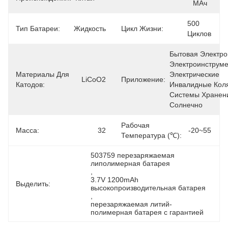
МАч
500 
Тип Батареи:
Жидкость
Цикл Жизни:
Циклов
Бытовая Электрон
Электроинструме
Материалы Для
Электрические 
LiCoO2
Приложение:
Катодов:
Инвалидные Коля
Системы Хранени
Солнечно
Рабочая
Масса:
32
-20~55
Температура (℃):
503759 перезаряжаемая 
липолимерная батарея
, 
3.7V 1200mAh 
Выделить:
высокопроизводительная батарея
, 
перезаряжаемая литий-
полимерная батарея с гарантией