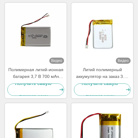
Видео
Видео
Полимерная литий-ионная
Литий полимерный
батарея 3,7 В 700 мАч
аккумулятор на заказ 3.7v
LP423450
300mah Липо аккумулятор
Получите самую
Получите самую
402530
лучшую цену
лучшую цену