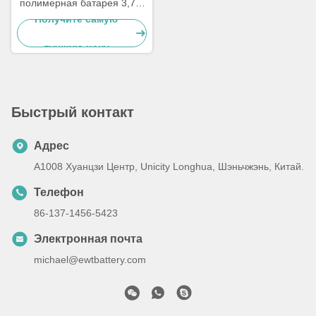
полимерная батарея 3,7 В
1000 мАч Липо батарея
Получите самую
703048
лучшую цену
Быстрый контакт
Адрес
A1008 Хуанцзи Центр, Unicity Longhua, Шэньчжэнь, Китай.
Телефон
86-137-1456-5423
Электронная почта
michael@ewtbattery.com