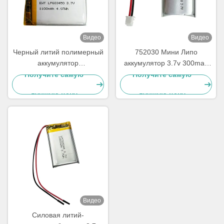
Видео
Видео
Черный литий полимерный
752030 Мини Липо
аккумулятор
аккумулятор 3.7v 300mah
перезаряжаемый 3.7в
перезаряжаемая Ли
Получите самую
Получите самую
1100mah Липо аккумулятор
полимерная батарея
лучшую цену
лучшую цену
Видео
Силовая литий-