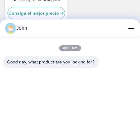
ácido de plomo
Consiga el mejor precio
John
Contacto rápido
4:09 AM
Good day, what product are you looking for?
Dirección
A1008 Centro Huanzhi, Unicity Longhua, Shenzhen, China.
Teléfono
86-137-1456-5423
El correo electrónico
michael@ewtbattery.com