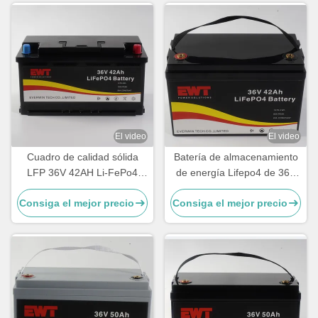
El video
El video
Cuadro de calidad sólida
Batería de almacenamiento
LFP 36V 42AH Li-FePo4
de energía Lifepo4 de 36V
Batería para equipos de
42Ah para reemplazo de
Consiga el mejor precio
Consiga el mejor precio
embarcaciones eléctricas
ácido de plomo con vida útil
de ciclo largo