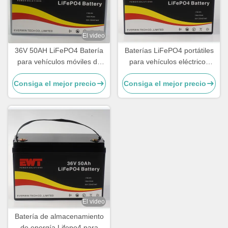
El video
36V 50AH LiFePO4 Batería
Baterías LiFePO4 portátiles
para vehículos móviles de
para vehículos eléctricos
recreo Fuente de
36V 50Ah para
Consiga el mejor precio
Consiga el mejor precio
alimentación para sistemas
almacenamiento de energía
de almacenamiento de
energía
El video
Batería de almacenamiento
de energía Lifepo4 para