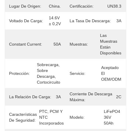
Lugar De Origen:
China.
Certificación:
UN38.3
14.6V 
Voltado De Carga:
La Tasa De Descarga:
3A
± 0,2V
Las 
Muestras 
Constant Current:
50A
Muestras:
Están 
Disponibles
Sobrecarga, 
Aceptado 
Sobre 
Protección:
Servicio:
El 
Descarga, 
OEM/ODM
Cortocircuito
Corriente De Descarga
La Relación De Carga:
3A
2C
Máxima:
PTC, PCM Y 
LiFePO4 
Características
NTC 
Modelo:
36V 
De Seguridad:
Incorporados
50Ah