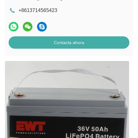
+8613714565423
Contacta ahora