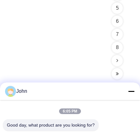
5
6
7
8
John
Contacto rápido
6:05 PM
Good day, what product are you looking for?
Dirección
A1008 Centro Huanzhi, Unicity Longhua, Shenzhen, China.