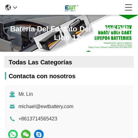
Batería Del Fosfato Del Hierro Del
Litio 12v
Todas Las Categorías
Contacta con nosotros
Mr. Lin
michael@ewtbattery.com
+8613714565423