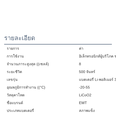
รายละเอียด
รายการ
ค่า
การใช้งาน
อิเล็กทรอนิกส์ผู้บริโภ
จํานวนภาระสูงสุด ((เซลล์)
8
ระยะชีวิต
500 จันทร์
เลขรุ่น
แบตเตอรี่ Li-พอลิเมอร์
อุณหภูมิการทํางาน ((°C)
-20-55
วัสดุคาโทด
LiCoO2
ชื่อแบรนด์
EWT
ประเภทแบตเตอรี่
สภาพแข็ง