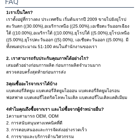
FAQ
1เราเป็นใคร?
เราตั้งอยู่ที่กวางดง ประเทศจีน เริ่มต้นจากปี 2009 ขายไปยังยุโรป
ตะวันตก ((30.00%),อเมริกาเหนือ ((25.00%),เอเชียตะวันออกเฉียง
ใต้ ((10.00%),อเมริกาใต้ ((10.00%),ยุโรปใต้ ((5.00%),ยุโรปเหนือ 
((5.00%),ยุโรปตะวันออก ((5).00%), เอเชียตะวันออก ((5.00%). มี
ทั้งหมดประมาณ 51-100 คนในสํานักงานของเรา
2. เราสามารถรับประกันคุณภาพได้อย่างไร?
เสมอตัวอย่างก่อนการผลิต ก่อนการผลิตจํานวนมาก
ตรวจสอบครั้งสุดท้ายก่อนการส่ง
3คุณซื้ออะไรจากเราได้บ้าง
แบตเตอรี่ลิตยูม แบตเตอรี่ลิตยูมไอออน แบตเตอรี่ลิตยูมไอรอน
ฟอสฟาต แบตเตอรี่ไฮดริดโลหะไนเคิล แบตเตอรี่ไนเคิลแคดิเมียม
4ทําไมคุณถึงซื้อจากเรา และไม่ซื้อจากผู้จําหน่ายอื่น?
1ความสามารถ OEM, ODM 

2. การสนับสนุนทางเทคนิคที่ดี

3. การตอบสนองและการจัดส่งอย่างรวดเร็ว

4. การขายและบริการด้านวิศวกรรม
