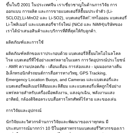
ขึ้นในปี 2001 ในประเทศจีน เราเชี่ยวชาญในด้านการวิจัย การ
ออกแบบ การผลิต และการขายแบตเตอรี่ลิธีียมประจําตัว (Li-
SCLO2),Li-MnO2 และ Li-SO2), แบตเตอรี่ลิตিয়ামไอออน แบตเตอรี่ 
Li-โพลิเมอร์ และแบตเตอรี่ชาร์จใหม่ (NiCd และ NiMH)บริษัทของ
เราได้นําเสนอสินค้าและบริการที่ดีที่สุดให้กับลูกค้า.

ผลิตภัณฑ์และการใช้

ผลิตภัณฑ์หลักของเราประกอบด้วย แบตเตอรี่ลิธีียมไทโอไนลโคล
ไรด แบตเตอรี่ที่ใช้อย่างแพร่หลายในเมตร การวัดอุปกรณ์ประโยชน์ 
- AMR ความปลอดภัย - เตือนเตือน การส่องแสง - มุมมองกลางคืน 
อิเล็กทรอนิกส์รถยนต์การสื่อสารทางวิทยุ, GPS Tracking, 
Emergency Location Buoys, and Cameras และแบตเตอรี่และ
แบตเตอรี่พอลิเมอร์ลิตียมและลิตียม และแบตเตอรี่แพ็คถูกใช้อย่าง
แพร่หลายสําหรับเครื่องมือพลังงาน, แสงฉุกเฉิน, พลังงานแสง
อาทิตย์, กล้องดิจิตอลระบบสื่อสารโทรศัพท์ไร้สาย และของเล่น

การวิจัยและอุปกรณ์

นักวิจัยและวิศวกรด้านการวิจัยและพัฒนาของเราทุกคน มี
ประสบการณ์มากกว่า 10 ปีในอุตสาหกรรมแบตเตอรี่วิศวกรของเรา