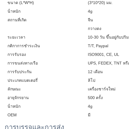
ขนาด (L*W*H)
(3*10*20) มม.
น้ําหนัก
4g
สถานที่เกิด
จีน
กวางดง
ระยะเวลา
10-30 วัน ขึ้นอยู่กับปร
กติกาการชําระเงิน
T/T, Paypal
การรับรอง
ISO9001, CE, UL
การขนส่งทางเรือ
UPS, FEDEX, TNT หรื
การรับประกัน
12 เดือน
ประเภทแบตเตอรี่
ลิโป
ลักษณะ
เครื่องชาร์จใหม่
อายุจักรยาน
500 ครั้ง
น้ําหนัก
4g
OEM
มี
การบรรจุและการส่ง