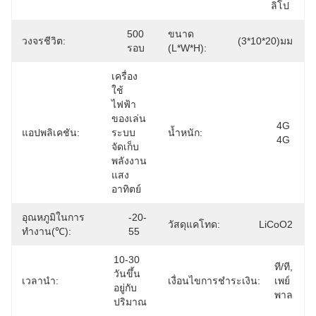
ลิโป
500 
ขนาด
วงจรชีวิต:
(3*10*20)มม
รอบ
(L*W*H):
เครื่อง
ใช้
ไฟฟ้า 
ของเล่น 
4G 
แอปพลิเคชัน:
ระบบ
น้ำหนัก:
4G
จัดเก็บ
พลังงาน
แสง
อาทิตย์
อุณหภูมิในการ
-20-
วัสดุแคโทด:
LiCoO2
ทำงาน(℃):
55
10-30 
ที/ที, 
วันขึ้น
เวลานำ:
เงื่อนไขการชำระเงิน:
เพย์
อยู่กับ
พาล
ปริมาณ