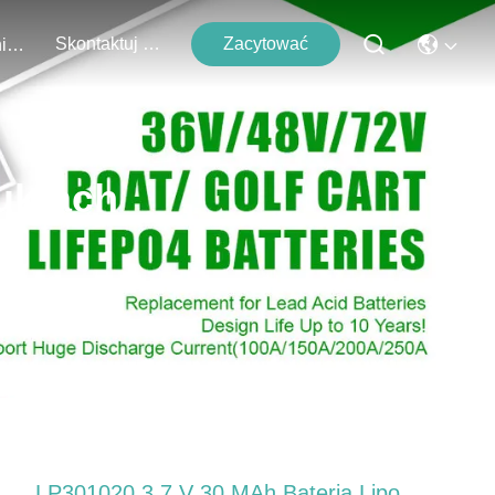
Skontaktuj Się Z Nami
Zacytować
Wydarzenia
uktach
LP301020 3,7 V 30 MAh Bateria Lipo