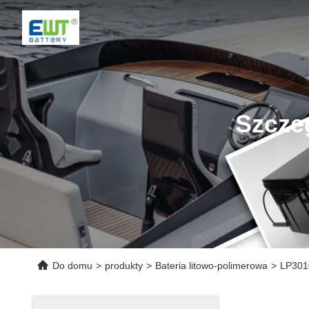
Szcze
Do domu
>
produkty
>
Bateria litowo-polimerowa
>
LP3010