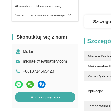
Akumulator niklowo-kadmowy
System magazynowania energii ESS
Szczegó
Skontaktuj się z nami
Szczegó
Mr. Lin
Miejsce Pocho
michael@ewtbattery.com
Maksymalna Il
+8613714565423
Życie Cykliczn
Aplikacja:
Skontaktuj się teraz
Temperatura 