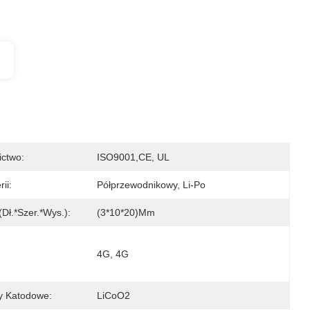
ictwo:
ISO9001,CE, UL
ii:
Półprzewodnikowy, Li-Po
dł.*szer.*wys.):
(3*10*20)mm
4G, 4G
y Katodowe:
LiCoO2