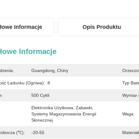
łowe Informacje
Opis Produktu
łowe Informacje
dzenia:
Guangdong, Chiny
Orzeczn
ość Ładunku (ogniwa):
8
Typ Bater
e:
500 Cykli
Wymiar (
Elektronika Użytkowa, Zabawki, 
Systemy Magazynowania Energii 
Waga:
Słonecznej
Robocza (℃):
-20-55
Materiał