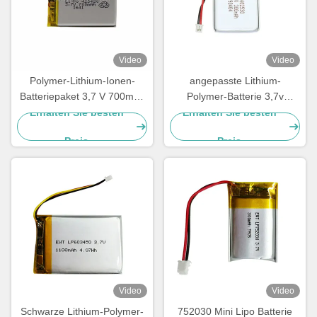
Video
Video
Polymer-Lithium-Ionen-
angepasste Lithium-
Batteriepaket 3,7 V 700mah
Polymer-Batterie 3,7v
LP423450
300mah LiPo-Batterie
Erhalten Sie besten
Erhalten Sie besten
402530
Preis
Preis
Video
Video
Schwarze Lithium-Polymer-
752030 Mini Lipo Batterie