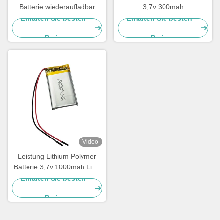
Batterie wiederaufladbar
3,7v 300mah
3.7v 1100mah Lipo-
Wiederaufladbare Li Polymer
Erhalten Sie besten
Erhalten Sie besten
Batteriepack
Batterie Pack
Preis
Preis
Video
Leistung Lithium Polymer
Batterie 3,7v 1000mah LiPo
Batterie 703048
Erhalten Sie besten
Preis