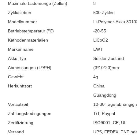
Maximale Lademenge (Zellen)
8
Zyklusleben
500 Zyklen
Modellnummer
Li-Polymer-Akku 3010
Betriebstemperatur (℃)
-20-55
Kathodenmaterialien
LiCoO2
Markenname
EWT
Akku-Typ
Solider Zustand
Abmessungen (L*B*H)
(3*10*20)mm
Gewicht
4g
Herkunftsort
China
Guangdong
Vorlaufzeit
10-30 Tage abhängig 
Zahlungsbedingungen
T/T, Paypal
Zertifizierung
ISO9001, CE, UL
Versand
UPS, FEDEX, TNT ode