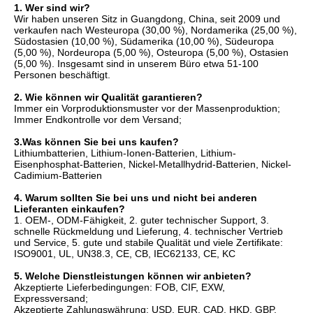
1. Wer sind wir?
Wir haben unseren Sitz in Guangdong, China, seit 2009 und 
verkaufen nach Westeuropa (30,00 %), Nordamerika (25,00 %), 
Südostasien (10,00 %), Südamerika (10,00 %), Südeuropa 
(5,00 %), Nordeuropa (5,00 %), Osteuropa (5,00 %), Ostasien 
(5,00 %). Insgesamt sind in unserem Büro etwa 51-100 
Personen beschäftigt.
2. Wie können wir Qualität garantieren?
Immer ein Vorproduktionsmuster vor der Massenproduktion;
Immer Endkontrolle vor dem Versand;
3.Was können Sie bei uns kaufen?
Lithiumbatterien, Lithium-Ionen-Batterien, Lithium-
Eisenphosphat-Batterien, Nickel-Metallhydrid-Batterien, Nickel-
Cadimium-Batterien
4. Warum sollten Sie bei uns und nicht bei anderen 
Lieferanten einkaufen?
1. OEM-, ODM-Fähigkeit, 2. guter technischer Support, 3. 
schnelle Rückmeldung und Lieferung, 4. technischer Vertrieb 
und Service, 5. gute und stabile Qualität und viele Zertifikate: 
ISO9001, UL, UN38.3, CE, CB, IEC62133, CE, KC
5. Welche Dienstleistungen können wir anbieten?
Akzeptierte Lieferbedingungen: FOB, CIF, EXW, 
Expressversand;
Akzeptierte Zahlungswährung: USD, EUR, CAD, HKD, GBP, 