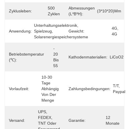
500 
Abmessungen
Zyklusleben:
(3*10*20)mm
Zyklen
(L*B*H):
Unterhaltungselektronik, 
4G, 
Anwendung:
Spielzeug, 
Gewicht:
4G
Solarenergiespeichersysteme
- 
Betriebstemperatur
20 
Kathodenmaterialien:
LiCoO2
(℃):
Bis 
55
10-30 
Tage 
T/T, 
Vorlaufzeit:
Abhängig 
Zahlungsbedingungen:
Paypal
Von Der 
Menge
UPS, 
FEDEX, 
12 
Versand:
Garantie:
TNT Oder 
Monate