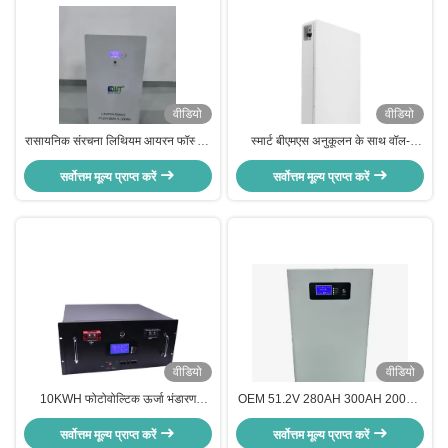
वीडियो
वीडियो
रासायनिक संरचना लिथियम आयरन फॉस्फेट
स्मार्ट बीएमएस अनुकूलन के साथ वॉल-
LiFePO4 EWT 51.2V 100Ah पूरे घर
माउंटेड होम एनर्जी स्टोरेज लिथियम आयरन
ऊर्जा भंडारण ग्रिड-टाई सिस्टम के लिए बैटरी
सर्वोत्तम मूल्य प्राप्त करें
फॉस्फेट बैटरी 48V 120/200/280AH
सर्वोत्तम मूल्य प्राप्त करें
वीडियो
वीडियो
10KWH फोटोवोल्टिक ऊर्जा भंडारण
OEM 51.2V 280AH 300AH 200AH
प्रणाली सील प्रकार के लिए 8V 200Ah
100AH लिथियम आयरन फॉस्फेट बैटरी
लिथियम आयरन फॉस्फेट बैटरी 4U रैक
सर्वोत्तम मूल्य प्राप्त करें
फर्श-माउंटेड ऊर्जा भंडारण प्रणाली
सर्वोत्तम मूल्य प्राप्त करें