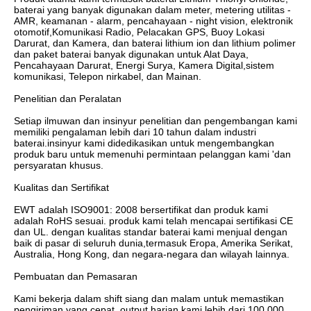
baterai yang banyak digunakan dalam meter, metering utilitas - 
AMR, keamanan - alarm, pencahayaan - night vision, elektronik 
otomotif,Komunikasi Radio, Pelacakan GPS, Buoy Lokasi 
Darurat, dan Kamera, dan baterai lithium ion dan lithium polimer 
dan paket baterai banyak digunakan untuk Alat Daya, 
Pencahayaan Darurat, Energi Surya, Kamera Digital,sistem 
komunikasi, Telepon nirkabel, dan Mainan.

Penelitian dan Peralatan 

Setiap ilmuwan dan insinyur penelitian dan pengembangan kami 
memiliki pengalaman lebih dari 10 tahun dalam industri 
baterai.insinyur kami didedikasikan untuk mengembangkan 
produk baru untuk memenuhi permintaan pelanggan kami 'dan 
persyaratan khusus.

Kualitas dan Sertifikat 

EWT adalah ISO9001: 2008 bersertifikat dan produk kami 
adalah RoHS sesuai. produk kami telah mencapai sertifikasi CE 
dan UL. dengan kualitas standar baterai kami menjual dengan 
baik di pasar di seluruh dunia,termasuk Eropa, Amerika Serikat, 
Australia, Hong Kong, dan negara-negara dan wilayah lainnya.

Pembuatan dan Pemasaran 

Kami bekerja dalam shift siang dan malam untuk memastikan 
pengiriman yang cepat. output harian kami lebih dari 100.000 