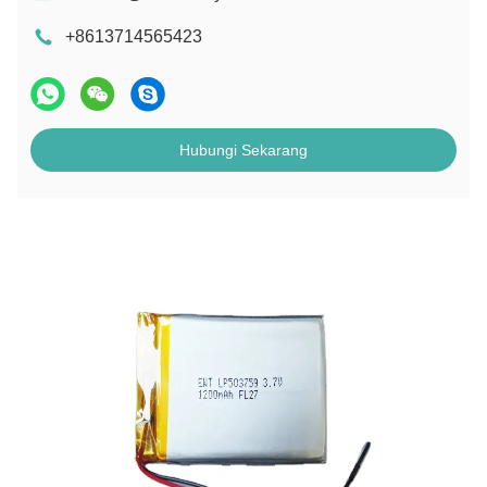
+8613714565423
Hubungi Sekarang