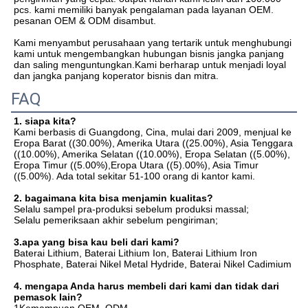
pcs. kami memiliki banyak pengalaman pada layanan OEM. 
pesanan OEM & ODM disambut.

Kami menyambut perusahaan yang tertarik untuk menghubungi 
kami untuk mengembangkan hubungan bisnis jangka panjang 
dan saling menguntungkan.Kami berharap untuk menjadi loyal 
dan jangka panjang koperator bisnis dan mitra.
FAQ
1. siapa kita?
Kami berbasis di Guangdong, Cina, mulai dari 2009, menjual ke 
Eropa Barat ((30.00%), Amerika Utara ((25.00%), Asia Tenggara 
((10.00%), Amerika Selatan ((10.00%), Eropa Selatan ((5.00%), 
Eropa Timur ((5.00%),Eropa Utara ((5).00%), Asia Timur 
((5.00%). Ada total sekitar 51-100 orang di kantor kami.
2. bagaimana kita bisa menjamin kualitas?
Selalu sampel pra-produksi sebelum produksi massal;
Selalu pemeriksaan akhir sebelum pengiriman;
3.apa yang bisa kau beli dari kami?
Baterai Lithium, Baterai Lithium Ion, Baterai Lithium Iron 
Phosphate, Baterai Nikel Metal Hydride, Baterai Nikel Cadimium
4. mengapa Anda harus membeli dari kami dan tidak dari 
pemasok lain?
1Kemampuan OEM, ODM, 
