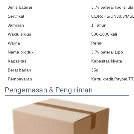
Jenis baterai
3.7v baterai lipo isi ul
Sertifikat
CE/RoHS/UN38.3/MS
Jaminan
1 Tahun
Waktu siklus
500-1000 kali
Warna
Perak
Nama produk
3.7v baterai Lipo
Kapasitas
Kapasitas Nyata
Berat badan
35g
Pembayaran
Kartu kredit.Paypal.T
Pengemasan & Pengiriman