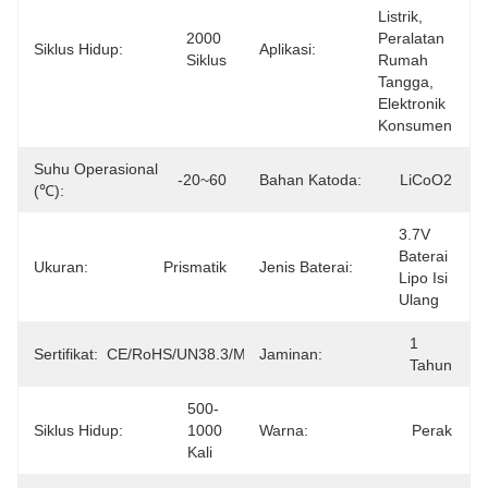
Listrik, 
2000 
Peralatan 
Siklus Hidup:
Aplikasi:
Siklus
Rumah 
Tangga, 
Elektronik 
Konsumen
Suhu Operasional
-20~60
Bahan Katoda:
LiCoO2
(℃):
3.7V 
Baterai 
Ukuran:
Prismatik
Jenis Baterai:
Lipo Isi 
Ulang
1 
Sertifikat:
CE/RoHS/UN38.3/MSDS
Jaminan:
Tahun
500-
Siklus Hidup:
1000 
Warna:
Perak
Kali