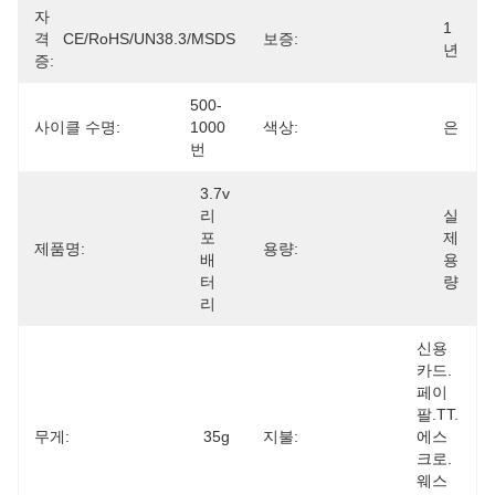
자
1
격
CE/RoHS/UN38.3/MSDS
보증:
년
증:
500-
사이클 수명:
1000 
색상:
은
번
3.7v 
리
실
포 
제 
제품명:
용량:
배
용
터
량
리
신용 
카드.
페이
팔.TT.
무게:
35g
지불:
에스
크로.
웨스