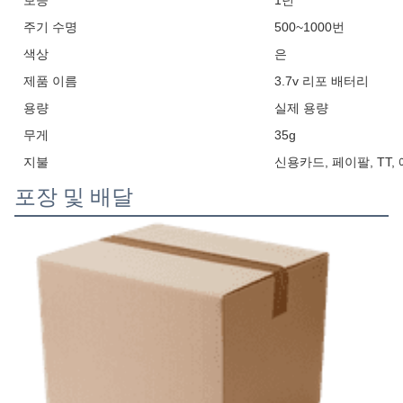
보증
1년
주기 수명
500~1000번
색상
은
제품 이름
3.7v 리포 배터리
용량
실제 용량
무게
35g
지불
신용카드, 페이팔, TT
포장 및 배달