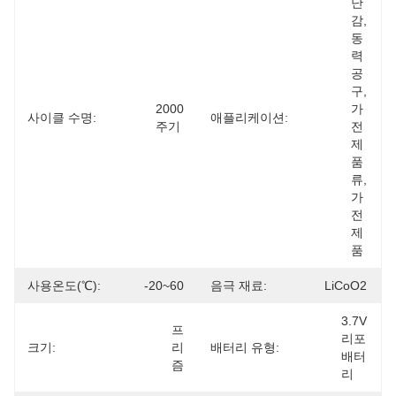
난
감, 
동
력 
공
구, 
2000
가
사이클 수명:
애플리케이션:
주기
전 
제
품
류, 
가
전
제
품
사용온도(℃):
-20~60
음극 재료:
LiCoO2
3.7V 
프
리포 
크기:
리
배터리 유형:
배터
즘
리