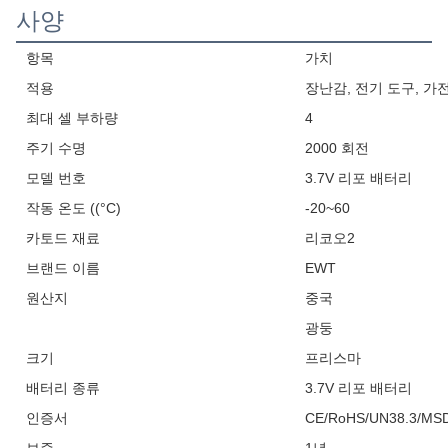
사양
항목
가치
적용
장난감, 전기 도구, 가
최대 셀 부하량
4
주기 수명
2000 회전
모델 번호
3.7V 리포 배터리
작동 온도 ((°C)
-20~60
카토드 재료
리코오2
브랜드 이름
EWT
원산지
중국
광둥
크기
프리스마
배터리 종류
3.7V 리포 배터리
인증서
CE/RoHS/UN38.3/MS