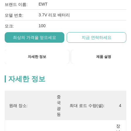
EWT
브랜드 이름:
3.7V 리포 배터리
모델 번호:
100
모크:
최상의 가격을 얻으세요
지금 연락하세요
자세한 정보
제품 설명
자세한 정보
중
국 
원래 장소:
최대 로드 수량(셀):
4
광
둥
장