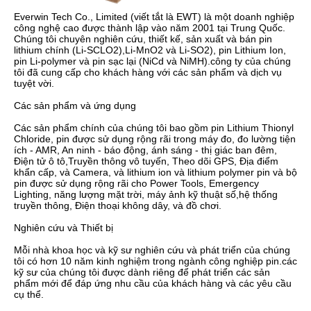
Everwin Tech Co., Limited (viết tắt là EWT) là một doanh nghiệp 
công nghệ cao được thành lập vào năm 2001 tại Trung Quốc. 
Chúng tôi chuyên nghiên cứu, thiết kế, sản xuất và bán pin 
lithium chính (Li-SCLO2),Li-MnO2 và Li-SO2), pin Lithium Ion, 
pin Li-polymer và pin sạc lại (NiCd và NiMH).công ty của chúng 
tôi đã cung cấp cho khách hàng với các sản phẩm và dịch vụ 
tuyệt vời.

Các sản phẩm và ứng dụng

Các sản phẩm chính của chúng tôi bao gồm pin Lithium Thionyl 
Chloride, pin được sử dụng rộng rãi trong máy đo, đo lường tiện 
ích - AMR, An ninh - báo động, ánh sáng - thị giác ban đêm, 
Điện tử ô tô,Truyền thông vô tuyến, Theo dõi GPS, Địa điểm 
khẩn cấp, và Camera, và lithium ion và lithium polymer pin và bộ 
pin được sử dụng rộng rãi cho Power Tools, Emergency 
Lighting, năng lượng mặt trời, máy ảnh kỹ thuật số,hệ thống 
truyền thông, Điện thoại không dây, và đồ chơi.

Nghiên cứu và Thiết bị

Mỗi nhà khoa học và kỹ sư nghiên cứu và phát triển của chúng 
tôi có hơn 10 năm kinh nghiệm trong ngành công nghiệp pin.các 
kỹ sư của chúng tôi được dành riêng để phát triển các sản 
phẩm mới để đáp ứng nhu cầu của khách hàng và các yêu cầu 
cụ thể.
