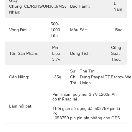
Giấy
1 
Chứng
CE/RoHS/UN38.3/MSDS
Bảo Hành:
Năm
Nhận:
500-
Vòng Đời:
1000 
Màu Sắc:
Bạc
Lần
Pin 
Công 
Tên Sản Phẩm:
Lipo 
Dung Tích:
Suất 
3.7v
Thực
Sự
Thẻ Tín 
Cân Nặng:
35g
Chi
Dụng.Paypal.TT.Escrow.Wes
Trả:
Union
Pin lithium polymer 3.7V 1200mAh 
có thể sạc lại
, 
Làm nổi bật:
Thời gian sử dụng dài 503759 pin Li-
Po
, 
053759 pin pin pin phẳng cho GPS