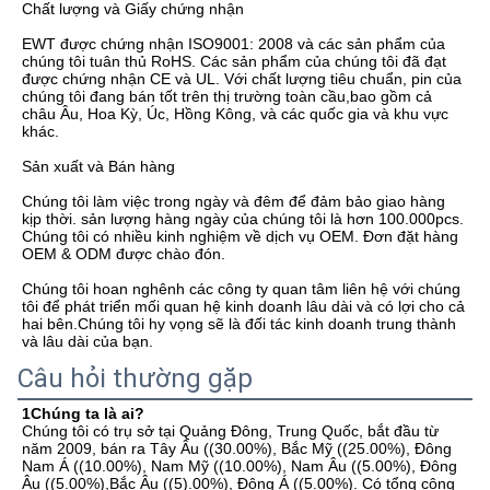
Chất lượng và Giấy chứng nhận

EWT được chứng nhận ISO9001: 2008 và các sản phẩm của 
chúng tôi tuân thủ RoHS. Các sản phẩm của chúng tôi đã đạt 
được chứng nhận CE và UL. Với chất lượng tiêu chuẩn, pin của 
chúng tôi đang bán tốt trên thị trường toàn cầu,bao gồm cả 
châu Âu, Hoa Kỳ, Úc, Hồng Kông, và các quốc gia và khu vực 
khác.

Sản xuất và Bán hàng 

Chúng tôi làm việc trong ngày và đêm để đảm bảo giao hàng 
kịp thời. sản lượng hàng ngày của chúng tôi là hơn 100.000pcs. 
Chúng tôi có nhiều kinh nghiệm về dịch vụ OEM. Đơn đặt hàng 
OEM & ODM được chào đón.

Chúng tôi hoan nghênh các công ty quan tâm liên hệ với chúng 
tôi để phát triển mối quan hệ kinh doanh lâu dài và có lợi cho cả 
hai bên.Chúng tôi hy vọng sẽ là đối tác kinh doanh trung thành 
và lâu dài của bạn.
Câu hỏi thường gặp
1Chúng ta là ai?
Chúng tôi có trụ sở tại Quảng Đông, Trung Quốc, bắt đầu từ 
năm 2009, bán ra Tây Âu ((30.00%), Bắc Mỹ ((25.00%), Đông 
Nam Á ((10.00%), Nam Mỹ ((10.00%), Nam Âu ((5.00%), Đông 
Âu ((5.00%),Bắc Âu ((5).00%), Đông Á ((5.00%). Có tổng cộng 