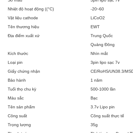
Số mẫu
3pin lipo sạc 7v
Nhiệt độ hoạt động ((°C)
-20~60
Vật liệu cathode
LiCoO2
Tên thương hiệu
EWT
Địa điểm xuất xứ
Trung Quốc
Quảng Đông
Kích thước
Nhìn mắt
Loại pin
3pin lipo sạc 7v
Giấy chứng nhận
CE/RoHS/UN38.3/MS
Bảo hành
1 năm
Tuổi thọ chu kỳ
500-1000 lần
Màu sắc
Bạc
Tên sản phẩm
3.7v Lipo pin
Công suất
Công suất thực tế
Trọng lượng
35g