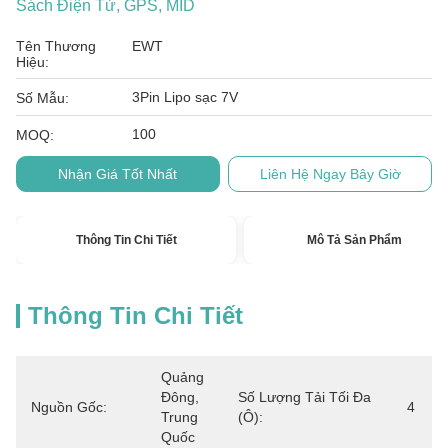
Sách Điện Tử, GPS, MID
Tên Thương
EWT
Hiệu:
3Pin Lipo sạc 7V
Số Mẫu:
100
MOQ:
Nhận Giá Tốt Nhất
Liên Hệ Ngay Bây Giờ
Thông Tin Chi Tiết
Mô Tả Sản Phẩm
Thông Tin Chi Tiết
Quảng 
Đông, 
Số Lượng Tải Tối Đa
Nguồn Gốc:
4
Trung 
(ô):
Quốc