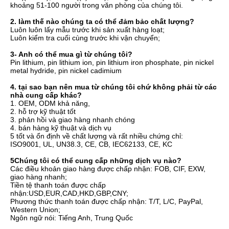
khoảng 51-100 người trong văn phòng của chúng tôi.
2. làm thế nào chúng ta có thể đảm bảo chất lượng?
Luôn luôn lấy mẫu trước khi sản xuất hàng loạt;
Luôn kiểm tra cuối cùng trước khi vận chuyển;
3- Anh có thể mua gì từ chúng tôi?
Pin lithium, pin lithium ion, pin lithium iron phosphate, pin nickel 
metal hydride, pin nickel cadimium
4. tại sao bạn nên mua từ chúng tôi chứ không phải từ các 
nhà cung cấp khác?
1. OEM, ODM khả năng, 

2. hỗ trợ kỹ thuật tốt 

3. phản hồi và giao hàng nhanh chóng 

4. bán hàng kỹ thuật và dịch vụ

5 tốt và ổn định về chất lượng và rất nhiều chứng chỉ:

ISO9001, UL, UN38.3, CE, CB, IEC62133, CE, KC
5Chúng tôi có thể cung cấp những dịch vụ nào?
Các điều khoản giao hàng được chấp nhận: FOB, CIF, EXW, 
giao hàng nhanh;
Tiền tệ thanh toán được chấp 
nhận:USD,EUR,CAD,HKD,GBP,CNY;
Phương thức thanh toán được chấp nhận: T/T, L/C, PayPal, 
Western Union;
Ngôn ngữ nói: Tiếng Anh, Trung Quốc