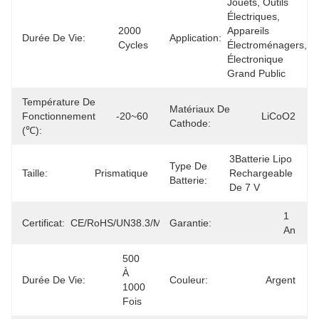
Jouets, Outils 
Électriques, 
2000 
Appareils 
Durée De Vie:
Application:
Cycles
Électroménagers, 
Électronique 
Grand Public
Température De
Matériaux De
Fonctionnement
-20~60
LiCoO2
Cathode:
(℃):
3Batterie Lipo 
Type De
Taille:
Prismatique
Rechargeable 
Batterie:
De 7 V
1 
Certificat:
CE/RoHS/UN38.3/MSDS
Garantie:
An
500 
À 
Durée De Vie:
Couleur:
Argent
1000 
Fois