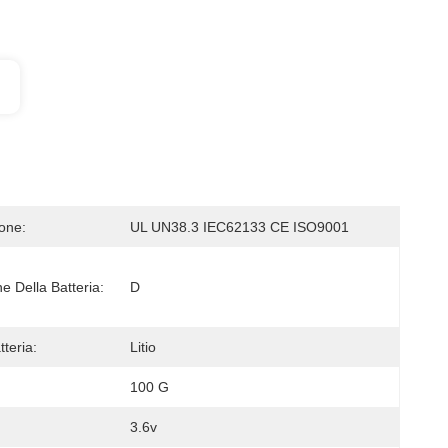
ione:
UL UN38.3 IEC62133 CE ISO9001
e Della Batteria:
D
tteria:
Litio
100 G
3.6v