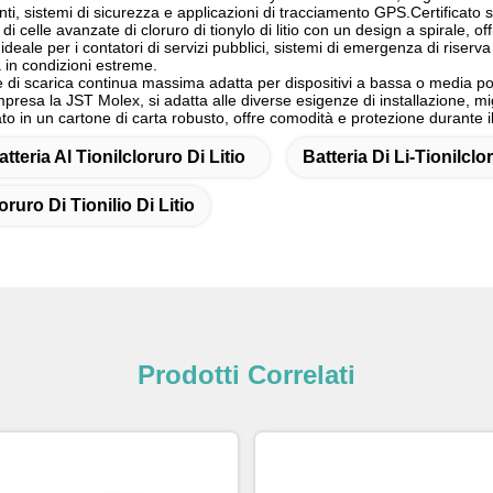
genti, sistemi di sicurezza e applicazioni di tracciamento GPS.Certifica
 di celle avanzate di cloruro di tionylo di litio con un design a spirale, 
eale per i contatori di servizi pubblici, sistemi di emergenza di riserv
 in condizioni estreme.
di scarica continua massima adatta per dispositivi a bassa o media pote
resa la JST Molex, si adatta alle diverse esigenze di installazione, migl
nato in un cartone di carta robusto, offre comodità e protezione durante i
atteria Al Tionilcloruro Di Litio
Batteria Di Li-Tionilclo
oruro Di Tionilio Di Litio
Prodotti Correlati