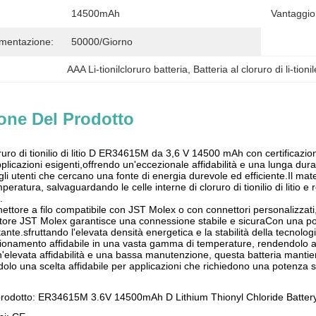
14500mAh
Vantaggio
imentazione:
50000/giorno
AAA Li-tionilcloruro batteria
, 
Batteria al cloruro di li-tioni
one Del Prodotto
oruro di tionilio di litio D ER34615M da 3,6 V 14500 mAh con certificazi
plicazioni esigenti,offrendo un'eccezionale affidabilità e una lunga dur
gli utenti che cercano una fonte di energia durevole ed efficiente.Il mat
emperatura, salvaguardando le celle interne di cloruro di tionilio di litio
.
ettore a filo compatibile con JST Molex o con connettori personalizzati,
nettore JST Molex garantisce una connessione stabile e sicuraCon una p
te.sfruttando l'elevata densità energetica e la stabilità della tecnologia 
onamento affidabile in una vasta gamma di temperature, rendendolo adatt
'elevata affidabilità e una bassa manutenzione, questa batteria mantie
olo una scelta affidabile per applicazioni che richiedono una potenza st
rodotto: ER34615M 3.6V 14500mAh D Lithium Thionyl Chloride Batter