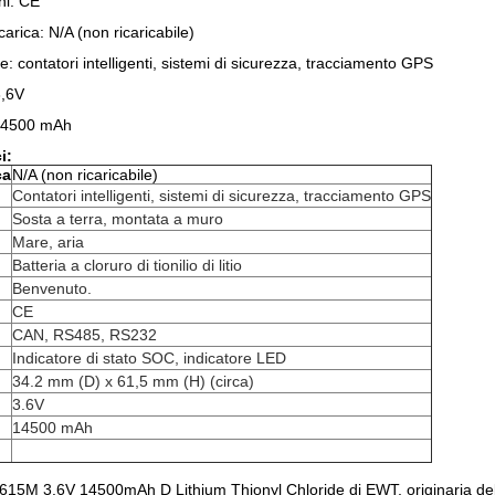
ni: CE
carica: N/A (non ricaricabile)
e: contatori intelligenti, sistemi di sicurezza, tracciamento GPS
3,6V
 14500 mAh
i:
ca
N/A (non ricaricabile)
Contatori intelligenti, sistemi di sicurezza, tracciamento GPS
Sosta a terra, montata a muro
Mare, aria
Batteria a cloruro di tionilio di litio
Benvenuto.
CE
CAN, RS485, RS232
Indicatore di stato SOC, indicatore LED
34.2 mm (D) x 61,5 mm (H) (circa)
3.6V
14500 mAh
615M 3.6V 14500mAh D Lithium Thionyl Chloride di EWT, originaria della