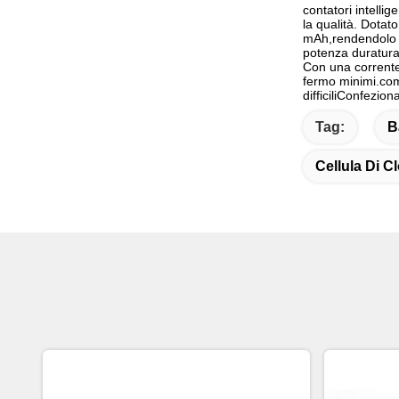
contatori intelli
la qualità. Dotato
mAh,rendendolo id
potenza duratura
Con una corrente 
fermo minimi.comp
difficiliConfezio
Tag:
B
Cellula Di Cl