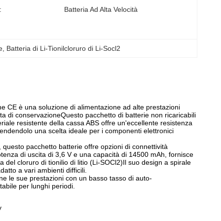
:
Batteria Ad Alta Velocità
le
, 
Batteria di Li-Tionilcloruro di Li-Socl2
one CE è una soluzione di alimentazione ad alte prestazioni
ata di conservazioneQuesto pacchetto di batterie non ricaricabili
eriale resistente della cassa ABS offre un'eccellente resistenza
 e rendendolo una scelta ideale per i componenti elettronici
 questo pacchetto batterie offre opzioni di connettività
otenza di uscita di 3,6 V e una capacità di 14500 mAh, fornisce
del cloruro di tionilio di litio (Li-SOCl2)Il suo design a spirale
o a vari ambienti difficili.
ne le sue prestazioni con un basso tasso di auto-
abile per lunghi periodi.
y