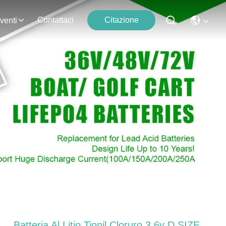
Contattaci
Citazione
venti
Batteria Al Litio Tionil Cloruro 3.6v D SIZE