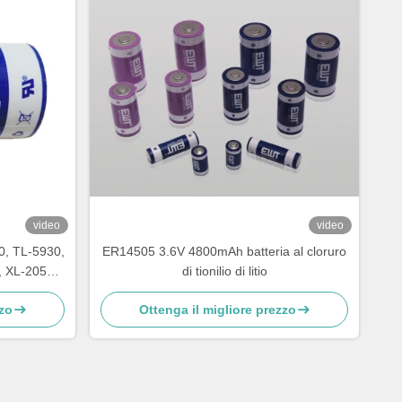
video
video
30, TL-5930,
ER14505 3.6V 4800mAh batteria al cloruro
 XL-205F,
di tionilio di litio
300
zzo
Ottenga il migliore prezzo