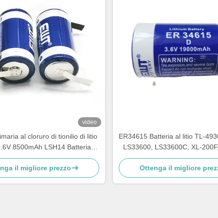
video
maria al cloruro di tionilio di litio
ER34615 Batteria al litio TL-49
.6V 8500mAh LSH14 Batteria al
LS33600, LS33600C, XL-200F,
litio
SB-D01, SB-D02, PT-2
nga il migliore prezzo
Ottenga il migliore pre