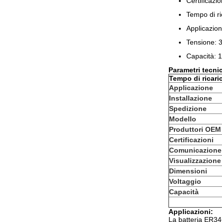
Certificazio
Tempo di ri
Applicazion
Tensione: 
Capacità:
Parametri tecnic
Tempo di ricari
Applicazione
Installazione
Spedizione
Modello
Produttori OEM
Certificazioni
Comunicazione
Visualizzazione
Dimensioni
Voltaggio
Capacità
Applicazioni:
La batteria ER34