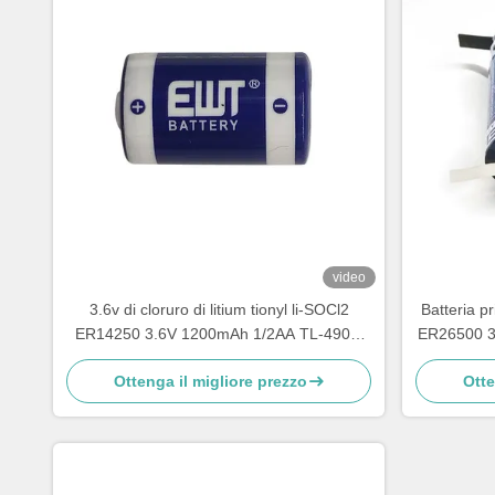
video
3.6v di cloruro di litium tionyl li-SOCl2
Batteria pri
ER14250 3.6V 1200mAh 1/2AA TL-4902,
ER26500 3
TLL-5902, LS14250, XL-050F, SB-AA02,
Ottenga il migliore prezzo
Otte
PT-2150