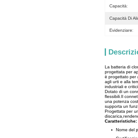
Capacità:
Capacità Di Al
Evidenziare:
Descrizi
La batteria di cl
progettata per ap
è progettato per 
agli urti e alla t
industriali e critici
Dotato di un conn
flessibili.Il con
una potenza costan
supporta un funzi
Progettata per un
discarica,rendend
Caratteristiche:
Nome del p