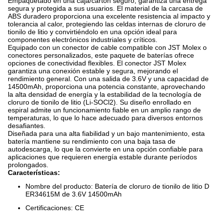
Empaquetado en una caja/cartón seguro, garantiza una entrega
segura y protegida a sus usuarios. El material de la carcasa de
ABS duradero proporciona una excelente resistencia al impacto y
tolerancia al calor, protegiendo las celdas internas de cloruro de
tionilo de litio y convirtiéndolo en una opción ideal para
componentes electrónicos industriales y críticos.
Equipado con un conector de cable compatible con JST Molex o
conectores personalizados, este paquete de baterías ofrece
opciones de conectividad flexibles. El conector JST Molex
garantiza una conexión estable y segura, mejorando el
rendimiento general. Con una salida de 3.6V y una capacidad de
14500mAh, proporciona una potencia constante, aprovechando
la alta densidad de energía y la estabilidad de la tecnología de
cloruro de tionilo de litio (Li-SOCl2). Su diseño enrollado en
espiral admite un funcionamiento fiable en un amplio rango de
temperaturas, lo que lo hace adecuado para diversos entornos
desafiantes.
Diseñada para una alta fiabilidad y un bajo mantenimiento, esta
batería mantiene su rendimiento con una baja tasa de
autodescarga, lo que la convierte en una opción confiable para
aplicaciones que requieren energía estable durante períodos
prolongados.
Características:
Nombre del producto: Batería de cloruro de tionilo de litio D
ER34615M de 3.6V 14500mAh
Certificaciones: CE