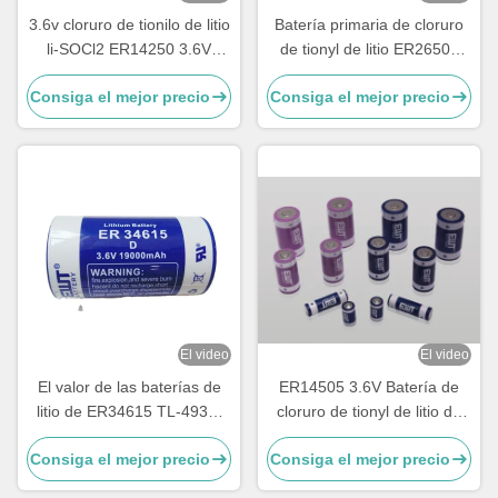
3.6v cloruro de tionilo de litio
Batería primaria de cloruro
li-SOCl2 ER14250 3.6V
de tionyl de litio ER26500
1200mAh 1/2AA TL-4902,
3.6V 8500mAh LSH14
Consiga el mejor precio
Consiga el mejor precio
TLL-5902, LS14250, XL-
Batería de litio
050F, SB-AA02, PT-2150
El video
El video
El valor de las baterías de
ER14505 3.6V Batería de
litio de ER34615 TL-4930,
cloruro de tionyl de litio de
TL-5930, LS33600,
4800 mAh
Consiga el mejor precio
Consiga el mejor precio
LS33600C, XL-200F, XL-
205F, SB-D01, SB-D02, PT-