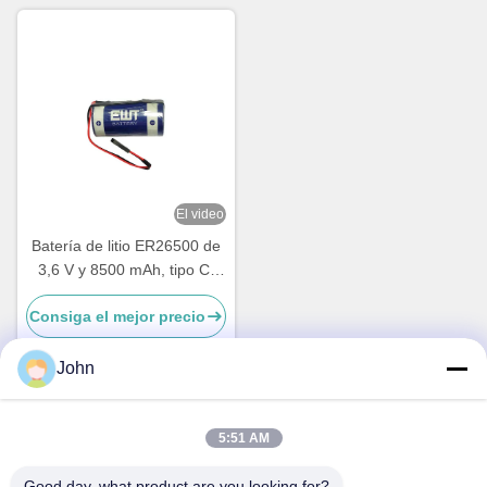
2300
El video
Batería de litio ER26500 de
3,6 V y 8500 mAh, tipo C,
para dispositivos IoT y
Consiga el mejor precio
medidores industriales
John
Contacto rápido
5:51 AM
Good day, what product are you looking for?