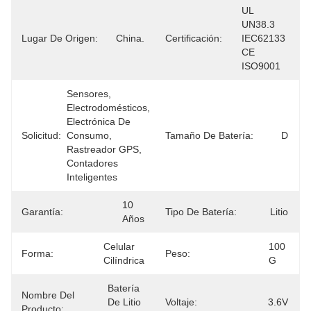
UL 
UN38.3 
Lugar De Origen:
China.
Certificación:
IEC62133 
CE 
ISO9001
Sensores, 
Electrodomésticos, 
Electrónica De 
Solicitud:
Consumo, 
Tamaño De Batería:
D
Rastreador GPS, 
Contadores 
Inteligentes
10 
Garantía:
Tipo De Batería:
Litio
Años
Celular 
100 
Forma:
Peso:
Cilíndrica
G
Batería 
Nombre Del
De Litio 
Voltaje:
3.6V
Producto: