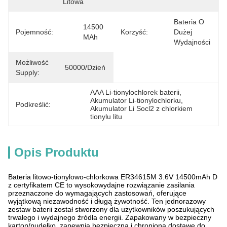
Litowa
Bateria O 
14500 
Pojemność:
Korzyść:
Dużej 
MAh
Wydajności
Możliwość
50000/dzień
Supply:
AAA Li-tionylochlorek baterii
, 
Akumulator Li-tionylochlorku
, 
Podkreślić:
Akumulator Li Socl2 z chlorkiem 
tionylu litu
Opis Produktu
Bateria litowo-tionylowo-chlorkowa ER34615M 3.6V 14500mAh D
z certyfikatem CE to wysokowydajne rozwiązanie zasilania
przeznaczone do wymagających zastosowań, oferujące
wyjątkową niezawodność i długą żywotność. Ten jednorazowy
zestaw baterii został stworzony dla użytkowników poszukujących
trwałego i wydajnego źródła energii. Zapakowany w bezpieczny
karton/pudełko, zapewnia bezpieczną i chronioną dostawę do