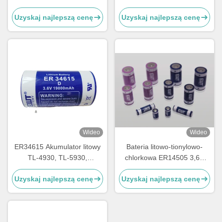
1200mAh 1/2AA TL-4902,
ER26500 3.6V 8500mAh
Uzyskaj najlepszą cenę
Uzyskaj najlepszą cenę
TLL-5902, LS14250, XL-
LSH14 Bateria litowa
050F, SB-AA02, PT-2150
Wideo
Wideo
ER34615 Akumulator litowy
Bateria litowo-tionylowo-
TL-4930, TL-5930,
chlorkowa ER14505 3,6V
LS33600, LS33600C, XL-
4800mAh
Uzyskaj najlepszą cenę
Uzyskaj najlepszą cenę
200F, XL-205F, SB-D01, SB-
D02, PT-2300