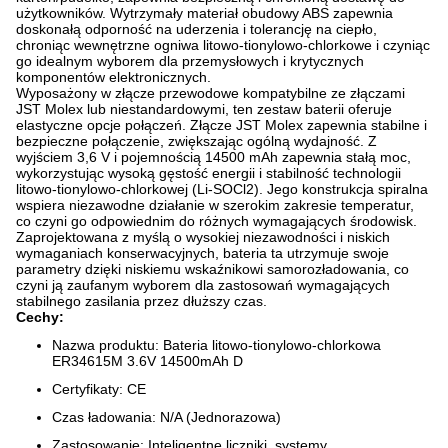
użytkowników. Wytrzymały materiał obudowy ABS zapewnia
doskonałą odporność na uderzenia i tolerancję na ciepło,
chroniąc wewnętrzne ogniwa litowo-tionylowo-chlorkowe i czyniąc
go idealnym wyborem dla przemysłowych i krytycznych
komponentów elektronicznych.
Wyposażony w złącze przewodowe kompatybilne ze złączami
JST Molex lub niestandardowymi, ten zestaw baterii oferuje
elastyczne opcje połączeń. Złącze JST Molex zapewnia stabilne i
bezpieczne połączenie, zwiększając ogólną wydajność. Z
wyjściem 3,6 V i pojemnością 14500 mAh zapewnia stałą moc,
wykorzystując wysoką gęstość energii i stabilność technologii
litowo-tionylowo-chlorkowej (Li-SOCl2). Jego konstrukcja spiralna
wspiera niezawodne działanie w szerokim zakresie temperatur,
co czyni go odpowiednim do różnych wymagających środowisk.
Zaprojektowana z myślą o wysokiej niezawodności i niskich
wymaganiach konserwacyjnych, bateria ta utrzymuje swoje
parametry dzięki niskiemu wskaźnikowi samorozładowania, co
czyni ją zaufanym wyborem dla zastosowań wymagających
stabilnego zasilania przez dłuższy czas.
Cechy:
Nazwa produktu: Bateria litowo-tionylowo-chlorkowa
ER34615M 3.6V 14500mAh D
Certyfikaty: CE
Czas ładowania: N/A (Jednorazowa)
Zastosowanie: Inteligentne liczniki, systemy