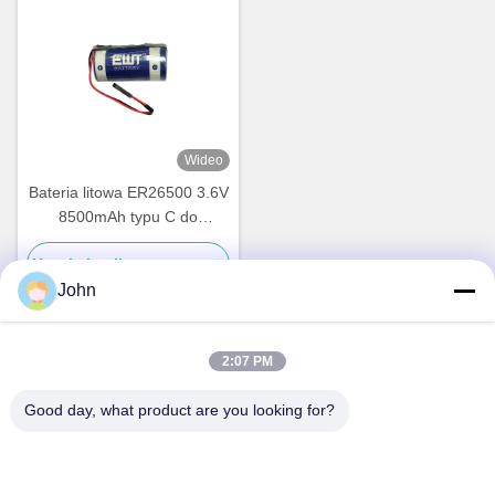
Wideo
Bateria litowa ER26500 3.6V
8500mAh typu C do
urządzeń IoT i liczników
Uzyskaj najlepszą cenę
przemysłowych
John
2:07 PM
Szybki kontakt
Good day, what product are you looking for?
Adres
A1008 Huanzhi Center, Unicity Longhua, Shenzhen, Chiny.