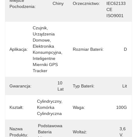
Miejsce
Chiny
Orzecznictwo:
IEC62133 
Pochodzenia:
CE 
ISO9001
Czujnik, 
Urządzenia 
Domowe, 
Elektronika 
Aplikacja:
Rozmiar Baterii:
D
Konsumpcyjna, 
Inteligentne 
Mierniki GPS 
Tracker
10 
Gwarancja:
Typ Baterii:
Lit
Lat
Cylindryczny, 
Kształt:
Komórka 
Waga:
100G
Cylindryczna
Podstawowa 
Nazwa
3,6 
Bateria 
Woltaż:
Produktu:
V.