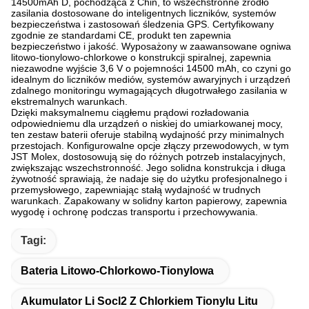
14500mAh D, pochodząca z Chin, to wszechstronne źródło
zasilania dostosowane do inteligentnych liczników, systemów
bezpieczeństwa i zastosowań śledzenia GPS. Certyfikowany
zgodnie ze standardami CE, produkt ten zapewnia
bezpieczeństwo i jakość. Wyposażony w zaawansowane ogniwa
litowo-tionylowo-chlorkowe o konstrukcji spiralnej, zapewnia
niezawodne wyjście 3,6 V o pojemności 14500 mAh, co czyni go
idealnym do liczników mediów, systemów awaryjnych i urządzeń
zdalnego monitoringu wymagających długotrwałego zasilania w
ekstremalnych warunkach.
Dzięki maksymalnemu ciągłemu prądowi rozładowania
odpowiedniemu dla urządzeń o niskiej do umiarkowanej mocy,
ten zestaw baterii oferuje stabilną wydajność przy minimalnych
przestojach. Konfigurowalne opcje złączy przewodowych, w tym
JST Molex, dostosowują się do różnych potrzeb instalacyjnych,
zwiększając wszechstronność. Jego solidna konstrukcja i długa
żywotność sprawiają, że nadaje się do użytku profesjonalnego i
przemysłowego, zapewniając stałą wydajność w trudnych
warunkach. Zapakowany w solidny karton papierowy, zapewnia
wygodę i ochronę podczas transportu i przechowywania.
Tagi:
Bateria Litowo-Chlorkowo-Tionylowa
Akumulator Li Socl2 Z Chlorkiem Tionylu Litu