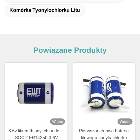
Komórka Tyonylochlorku Litu
Powiązane Produkty
Wideo
Wideo
3.6v litium thionyl chloride li-
Pierwszorzędowa bateria
SOCl2 ER14250 3.6V
litowego tionylu chlorku