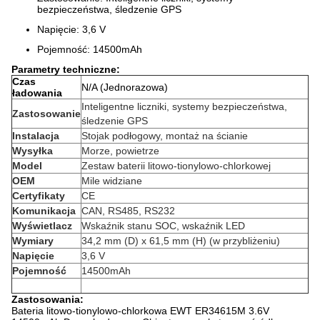
bezpieczeństwa, śledzenie GPS
Napięcie: 3,6 V
Pojemność: 14500mAh
Parametry techniczne:
Czas
N/A (Jednorazowa)
ładowania
Inteligentne liczniki, systemy bezpieczeństwa,
Zastosowanie
śledzenie GPS
Instalacja
Stojak podłogowy, montaż na ścianie
Wysyłka
Morze, powietrze
Model
Zestaw baterii litowo-tionylowo-chlorkowej
OEM
Mile widziane
Certyfikaty
CE
Komunikacja
CAN, RS485, RS232
Wyświetlacz
Wskaźnik stanu SOC, wskaźnik LED
Wymiary
34,2 mm (D) x 61,5 mm (H) (w przybliżeniu)
Napięcie
3,6 V
Pojemność
14500mAh
Zastosowania:
Bateria litowo-tionylowo-chlorkowa EWT ER34615M 3.6V