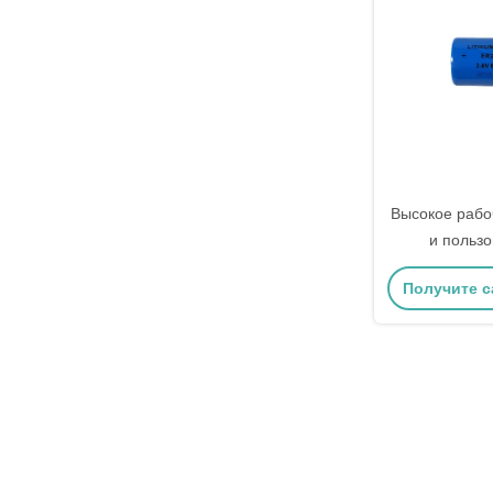
Высокое рабо
и пользо
терминалы/пр
Получите 
коннект
тионилхлор
це
ER26500M 