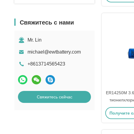
длительное пи
це
плотност
Свяжитесь с нами
Mr. Lin
michael@ewtbattery.com
+8613714565423
ER14250M 3.6
Свяжитесь сейчас
тионилхлори
экстремал
Получите 
це