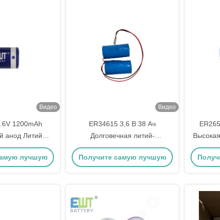
Видео
Видео
.6V 1200mAh
ER34615 3,6 В 38 Ач
ER265
й анод Литий
Долговечная литий-
Высокая
Хлоридный
тионилхлоридная батарея для
с ли
самую лучшую
Получите самую лучшую
Получ
р для высокой
промышленного оборудования
хл
 переменной
ну
цену
кости