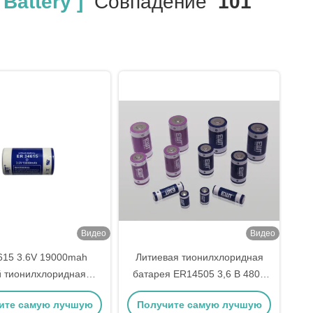
Battery ]
Совпадение
101
Видео
Видео
615 3.6V 19000mah
Литиевая тионилхлоридная
й тионилхлоридная
батарея ER14505 3,6 В 4800
 ER18505M Химия Ли-
мАч
ите самую лучшую
Получите самую лучшую
SOCl2 батарея