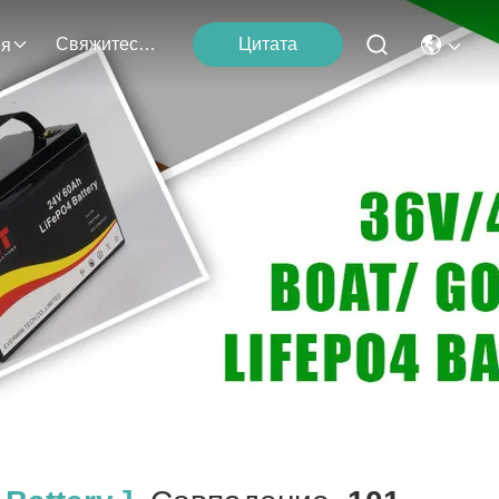
Свяжитесь С Нами
Цитата
ия