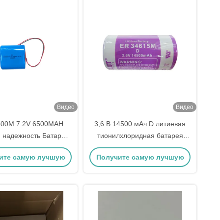
Видео
Видео
00M 7.2V 6500MAH
3,6 В 14500 мАч D литиевая
 надежность Батарея
тионилхлоридная батарея
тиевым тиониловым
ER34615M, CE
ите самую лучшую
Получите самую лучшую
оридом с низким
содержанием
цену
цену