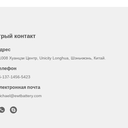
рый контакт
дрес
1008 Хуанцзи Центр, Unicity Longhua, Шэньчжэнь, Китай.
елефон
6-137-1456-5423
лектронная почта
ichael@ewtbattery.com