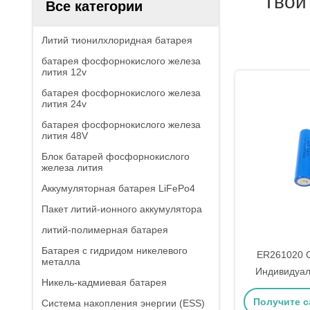
Твой
Все категории
Литий тионилхлоридная батарея
батарея фосфорнокислого железа
лития 12v
батарея фосфорнокислого железа
лития 24v
батарея фосфорнокислого железа
лития 48V
Блок батарей фосфорнокислого
железа лития
Аккумуляторная батарея LiFePo4
Пакет литий-ионного аккумулятора
литий-полимерная батарея
Батарея с гидридом никелевого
ER261020 C
металла
Индивидуал
Никель-кадмиевая батарея
Литий-тио
Получите 
Система накопления энергии (ESS)
батарея о