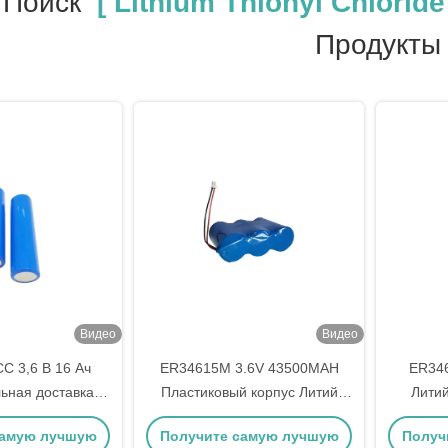
 Поиск
[ Lithium Thionyl Chloride 
Продукты
Видео
Видео
C 3,6 В 16 Ач
ER34615M 3.6V 43500MAH
ER34
ьная доставка
Пластиковый корпус Литий
Лити
нилхлоридная
тионилхлорид батарея
батарея
самую лучшую
Получите самую лучшую
Получ
беспечивает
обеспечивает долговечную