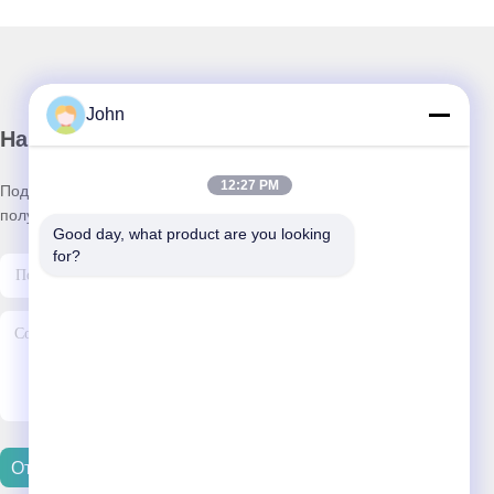
John
Наша рассылка
12:27 PM
Подпишитесь на нашу информационную рассылку для
получения скидок и прочего.
Good day, what product are you looking 
for?
Отправить Электронную Почту