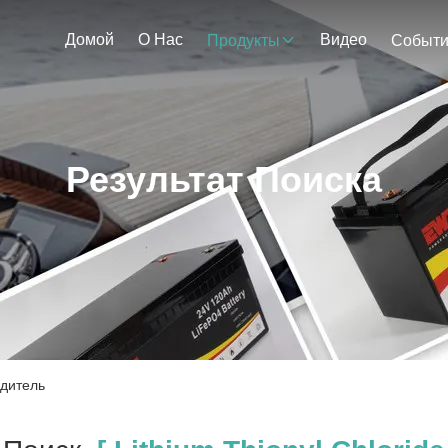
Домой
О Нас
Видео
Продукты
Событ
Результат Поиска
одитель