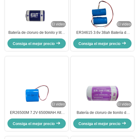
El video
El video
Batería de cloruro de tionilo y litio
ER34615 3.6v 38ah Batería de
con ánodo de carbono ER14250
cloruro de tionyl de litio de larga
Consiga el mejor precio
3.6V 1200mAh para alta
Consiga el mejor precio
duración para equipos
capacidad y capacidad variable
industriales
El video
El video
ER26500M 7.2V 6500MAH Alta
Batería de cloruro de tionilo de
fiabilidad Batería de cloruro de
litio D de 3,6 V 14500 mAh
Consiga el mejor precio
tionyl de litio de bajo
Consiga el mejor precio
ER34615M, CE
mantenimiento con litio primario