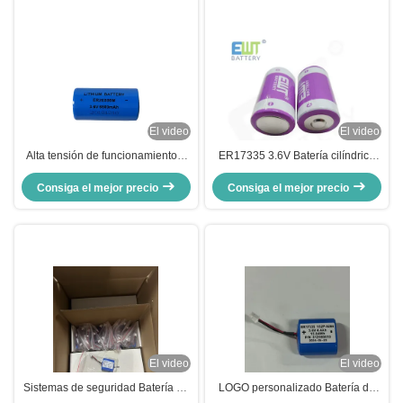
El video
El video
Alta tensión de funcionamiento y
ER17335 3.6V Batería cilíndrica
terminales/pines/cables/conectores
de cloruro de tionylo de litio
personalizados Batería de cloruro
Consiga el mejor precio
Consiga el mejor precio
LiSOCl2
de tionyl de litio ER26500M 3.6V
6500MAH
El video
El video
Sistemas de seguridad Batería de
LOGO personalizado Batería de