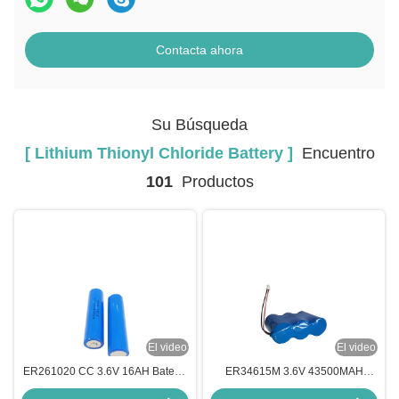
Contacta ahora
Su Búsqueda
[ Lithium Thionyl Chloride Battery ]
Encuentro
101
Productos
El video
El video
ER261020 CC 3.6V 16AH Batería
ER34615M 3.6V 43500MAH
de cloruro de tionyl de litio de
Batería de cloruro de tionilo de