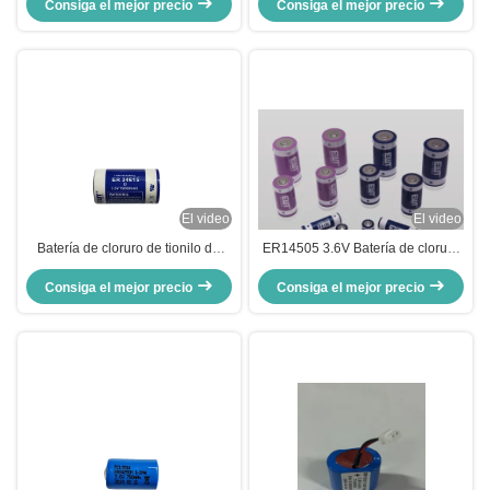
envío personalizado proporciona
Consiga el mejor precio
litio con carcasa de plástico que
Consiga el mejor precio
energía duradera con alta
proporciona energía duradera y
densidad de energía
alta densidad energética
El video
El video
Batería de cloruro de tionilo de
ER14505 3.6V Batería de cloruro
litio ER34615 3.6V 19000mah
de tionyl de litio de 4800 mAh
ER18505M Química Li-SOCl2
Consiga el mejor precio
Consiga el mejor precio