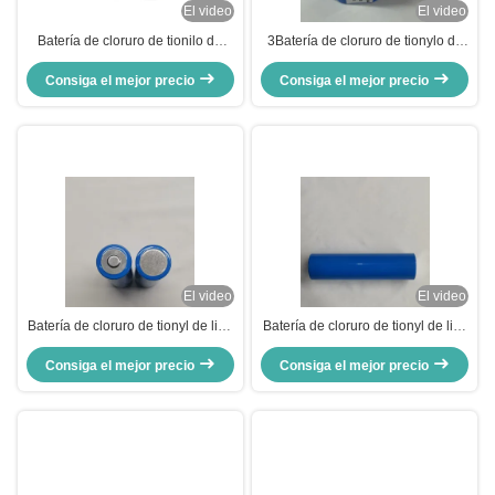
El video
El video
Batería de cloruro de tionilo de
3Batería de cloruro de tionylo de
litio ER14250M 3.6V 750mAh
litio de tensión de.6V con logotipo
Consiga el mejor precio
para entornos extremos
azul y logotipo personalizado
Consiga el mejor precio
El video
El video
Batería de cloruro de tionyl de litio
Batería de cloruro de tionyl de litio
de 16000mAh para medidores de
OEM con rango de temperatura
servicios públicos Sistemas de
Consiga el mejor precio
de funcionamiento de -55°C a
Consiga el mejor precio
seguridad Dispositivos médicos
85°C Tipo de terminal o opciones
azul o logotipo personalizado
personalizadas