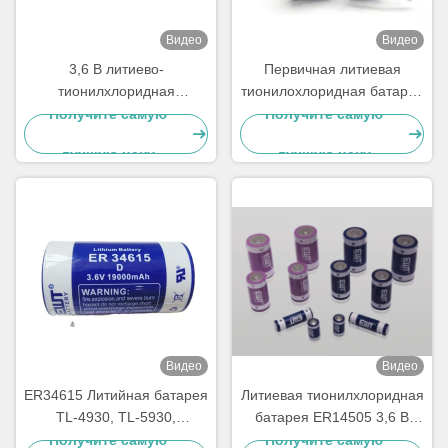
Видео
Видео
3,6 В литиево-
Первичная литиевая
тионилхлоридная
тионилохлоридная батарея
батарейка Li-SOCl2
ER26500 3.6V 8500mAh
Получите самую
Получите самую
ER14250 3,6 В 1200 мАч
LSH14 Литиевая батарея
лучшую цену
лучшую цену
1/2AA TL-4902, TLL-5902,
LS14250, XL-050F, SB-
AA02, PT-2150
Видео
Видео
ER34615 Литийная батарея
Литиевая тионилхлоридная
TL-4930, TL-5930,
батарея ER14505 3,6 В
LS33600, LS33600C, XL-
4800 мАч
Получите самую
Получите самую