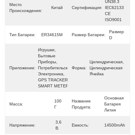
UN38.3 
Место
Китай
Сертификация:
IEC62133 
Происхождения:
CE 
ISO9001
Размер 
Тип Батареи:
ER34615M
Размер Батареи:
D
Игрушки, 
Бытовые 
Приборы, 
Цилиндрическая, 
Приложение:
Потребительская 
Форма:
Цилиндрическая 
Электроника, 
Ячейка
GPS TRACKER 
SMART METERS
Основная 
100 
Название
Масса:
Батарея 
Г
Продукта:
Лития
3,6 
Напряжение:
Емкость:
14500mAh
В.