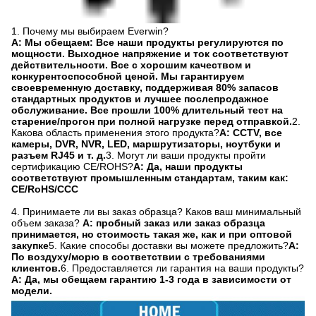
1. Почему мы выбираем Everwin?
A: Мы обещаем: Все наши продукты регулируются по
мощности. Выходное напряжение и ток соответствуют
действительности. Все с хорошим качеством и
конкурентоспособной ценой. Мы гарантируем
своевременную доставку, поддерживая 80% запасов
стандартных продуктов и лучшее послепродажное
обслуживание. Все прошли 100% длительный тест на
старение/прогон при полной нагрузке перед отправкой.
2.
Какова область применения этого продукта?
A: CCTV, все
камеры, DVR, NVR, LED, маршрутизаторы, ноутбуки и
разъем RJ45 и т. д.
3. Могут ли ваши продукты пройти
сертификацию CE/ROHS?
A: Да, наши продукты
соответствуют промышленным стандартам, таким как:
CE/RoHS/CCC
4. Принимаете ли вы заказ образца? Каков ваш минимальный
объем заказа?
A: пробный заказ или заказ образца
принимается, но стоимость такая же, как и при оптовой
закупке
5. Какие способы доставки вы можете предложить?
A:
По воздуху/морю в соответствии с требованиями
клиентов.
6. Предоставляется ли гарантия на ваши продукты?
A: Да, мы обещаем гарантию 1-3 года в зависимости от
модели.