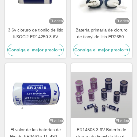
El video
El video
3.6v cloruro de tionilo de litio
Batería primaria de cloruro
li-SOCl2 ER14250 3.6V
de tionyl de litio ER26500
1200mAh 1/2AA TL-4902,
3.6V 8500mAh LSH14
Consiga el mejor precio
Consiga el mejor precio
TLL-5902, LS14250, XL-
Batería de litio
050F, SB-AA02, PT-2150
El video
El video
El valor de las baterías de
ER14505 3.6V Batería de
litio de ER34615 TL-4930,
cloruro de tionyl de litio de