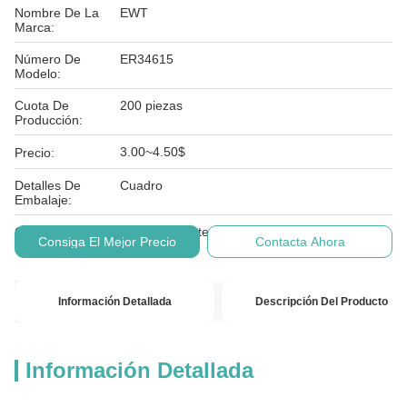
Nombre De La
EWT
Marca:
Número De
ER34615
Modelo:
Cuota De
200 piezas
Producción:
3.00~4.50$
Precio:
Detalles De
Cuadro
Embalaje:
Condiciones De
T/T, L/C, Western Union, dinero gram
Consiga El Mejor Precio
Contacta Ahora
Pago:
Información Detallada
Descripción Del Producto
Información Detallada