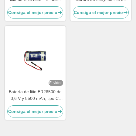
TL-5930, LS33600,
4800 mAh
Consiga el mejor precio
Consiga el mejor precio
LS33600C, XL-200F, XL-
205F, SB-D01, SB-D02, PT-
2300
El video
Batería de litio ER26500 de
3,6 V y 8500 mAh, tipo C,
para dispositivos IoT y
Consiga el mejor precio
medidores industriales