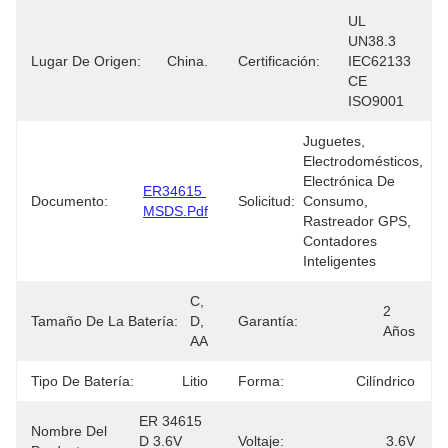
UL 
UN38.3 
Lugar De Origen:
China.
Certificación:
IEC62133 
CE 
ISO9001
Juguetes, 
Electrodomésticos, 
Electrónica De 
ER34615 
Documento:
Solicitud:
Consumo, 
MSDS.pdf
Rastreador GPS, 
Contadores 
Inteligentes
C, 
2 
Tamaño De La Batería:
D, 
Garantía:
Años
AA
Tipo De Batería:
Litio
Forma:
Cilíndrico
ER 34615 
Nombre Del
D 3.6V 
Voltaje:
3.6V