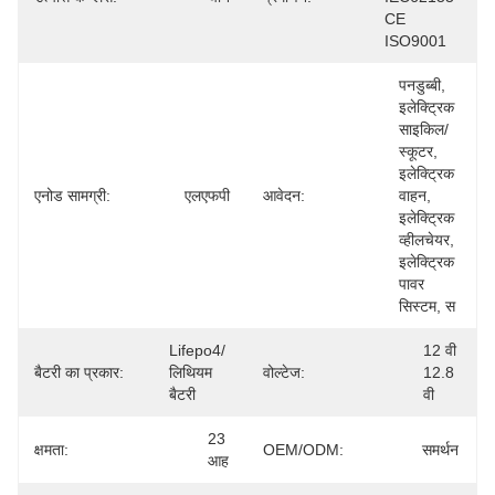
CE 
ISO9001
पनडुब्बी, 
इलेक्ट्रिक 
साइकिल/
स्कूटर, 
इलेक्ट्रिक 
एनोड सामग्री:
एलएफपी
आवेदन:
वाहन, 
इलेक्ट्रिक 
व्हीलचेयर, 
इलेक्ट्रिक 
पावर 
सिस्टम, स
Lifepo4/
12 वी 
बैटरी का प्रकार:
लिथियम 
वोल्टेज:
12.8 
बैटरी
वी
23 
क्षमता:
OEM/ODM:
समर्थन
आह