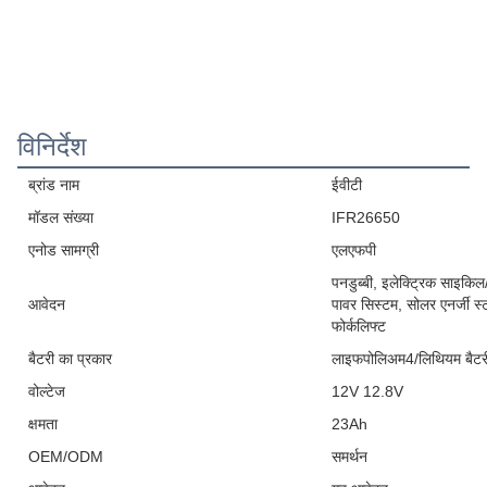
विनिर्देश
ब्रांड नाम
ईवीटी
मॉडल संख्या
IFR26650
एनोड सामग्री
एलएफपी
पनडुब्बी, इलेक्ट्रिक साइकिल/
आवेदन
पावर सिस्टम, सोलर एनर्जी स्ट
फोर्कलिफ्ट
बैटरी का प्रकार
लाइफपोलिअम4/लिथियम बैटर
वोल्टेज
12V 12.8V
क्षमता
23Ah
OEM/ODM
समर्थन