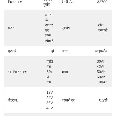
निर्वहन दर:
बैटरी सेल:
32700
पूर्वाह्न
क्षमता 
के 
आधार 
सौर 
वजन:
प्रयोग:
पर 
प्रणाली
भिन्न 
होता है
प्रभार्य:
हाँ
घटक:
लाइफपो4
प्रति 
30Ah 
माह 
42Ah 
स्व-निर्वहन दर:
3% 
क्षमता:
50Ah 
से 
60Ah 
कम
100Ah
12V 
24V 
वोल्टेज:
प्रभारी दर:
0.2सी
36V 
48V