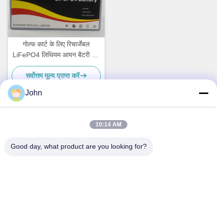
गोल्फ कार्ट के लिए रिचार्जेबल
LiFePO4 लिथियम आयन बैटरी पैक
36V 50Ah 1760Wh बैटरी
सर्वोत्तम मूल्य प्राप्त करें
John
10:14 AM
त्वरित संपर्क
Good day, what product are you looking for?
पता
A1008 हुआंझी सेंटर, यूनिसिटी लॉन्गहुआ, शेन्ज़ेन, चीन।
टेलीफोन
86-137-1456-5423
ईमेल