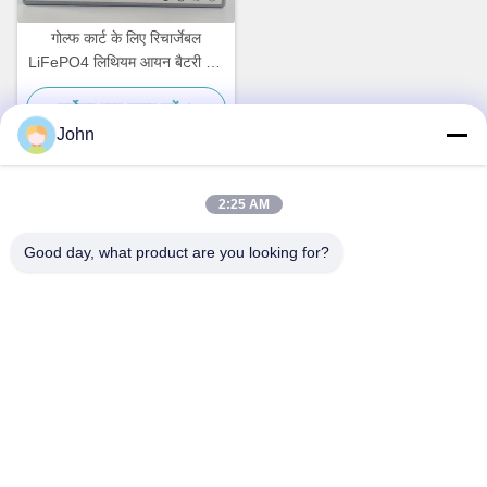
गोल्फ कार्ट के लिए रिचार्जेबल
LiFePO4 लिथियम आयन बैटरी पैक
36V 50Ah 1760Wh बैटरी
सर्वोत्तम मूल्य प्राप्त करें
John
2:25 AM
त्वरित संपर्क
Good day, what product are you looking for?
पता
A1008 हुआंझी सेंटर, यूनिसिटी लॉन्गहुआ, शेन्ज़ेन, चीन।
टेलीफोन
86-137-1456-5423
ईमेल
michael@ewtbattery.com