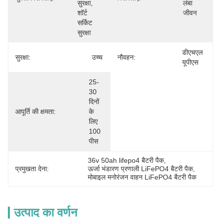
सुरक्षा, 
लंबा 
शॉर्ट 
जीवन
सर्किट 
सुरक्षा
डीएचएल 
सुरक्षा:
उच्च
नौवहन:
यूपीएस
25-
30 
दिनों 
आपूर्ति की क्षमता:
के 
लिए 
100 
पीस
36v 50ah lifepo4 बैटरी पैक
, 
प्रमुखता देना:
ऊर्जा भंडारण प्रणाली LiFePO4 बैटरी पैक
, 
मोबाइल मनोरंजन वाहन LiFePO4 बैटरी पैक
उत्पाद का वर्णन