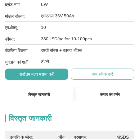
EWT
ब्रांड नाम:
एलएफपी 36V 50Ah
मॉडल संख्या:
10
एमओक्यू:
380USD/pc for 10-100pcs
कीमत:
दफ़्ती बॉक्स + कागज बॉक्स
पैकेजिंग विवरण:
टी/टी
भुगतान की शर्तें:
सर्वोत्तम मूल्य प्राप्त करें
अब संपर्क करें
विस्तृत जानकारी
उत्पाद का वर्णन
विस्तृत जानकारी
उत्पत्ति के प्लेस:
चीन
प्रमाणन:
MSDS