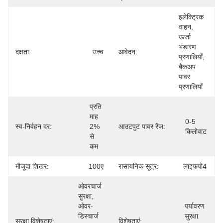
इलेक्ट्रिक 
वाहन, 
ऊर्जा 
भंडारण 
दक्षता:
उच्च
आवेदन:
प्रणालियाँ, 
बैकअप 
पावर 
प्रणालियाँ
प्रति 
माह 
0-5 
स्व-निर्वहन दर:
2% 
आउटपुट पावर रेंज:
किलोवाट
से 
कम
मौजूदा शिखर:
100ए
रासायनिक सूत्र:
लाइफपो4
ओवरचार्ज 
सुरक्षा, 
ओवर-
पर्यावरण 
डिस्चार्ज 
सुरक्षा 
सुरक्षा विशेषताएं:
विशेषताएं: