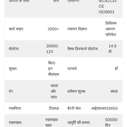
उत्पत्ति के प्लेस:
चीन
प्रमाणन:
IEC62133 
CE 
ISO9001
लिथियम 
कार्य चक्र:
2000+
रसायन विज्ञान:
आयरन 
फॉस्फेट
26650-
14.6 
वोल्टेज:
मैक्स डिस्चार्ज वोल्टेज:
12V
वी
बिल्ट-
सुरक्षा:
इन 
प्रभार्य:
हाँ
बीएमएस
काला 
रंग:
और 
वर्तमान शुल्क:
काला
लाल
स्थायित्व:
टिकाऊ
बैटरी सेल:
आईएफआर26650
रखरखाव 
50000/
रखरखाव:
आपूर्ति की क्षमता:
मुक्त
दिन