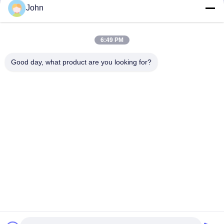
John
6:49 PM
त्वरित संपर्क
Good day, what product are you looking for?
पता
A1008 हुआंझी सेंटर, यूनिसिटी लॉन्गहुआ, शेन्ज़ेन, चीन।
टेलीफोन
86-137-1456-5423
ईमेल
michael@ewtbattery.com
गोपनीयता नीति
|
साइटमैप
| चीन अच्छी गुणवत्ता लिथियम थियोनिल क्लोराइड बैटरी
आपूर्तिकर्ता. कॉपीराइट © 2024-2026 Dongguan Everwin Tech Co.,