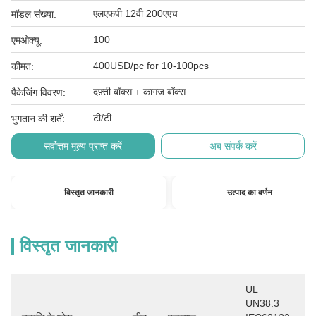
एलएफपी 12वी 200एएच
मॉडल संख्या:
100
एमओक्यू:
400USD/pc for 10-100pcs
कीमत:
दफ़्ती बॉक्स + कागज बॉक्स
पैकेजिंग विवरण:
टी/टी
भुगतान की शर्तें:
सर्वोत्तम मूल्य प्राप्त करें
अब संपर्क करें
विस्तृत जानकारी
उत्पाद का वर्णन
विस्तृत जानकारी
UL 
UN38.3 