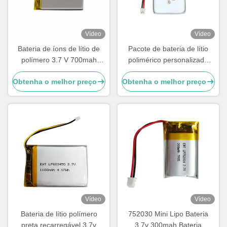
Vídeo
Vídeo
Bateria de íons de lítio de
Pacote de bateria de lítio
polímero 3.7 V 700mah
polimérico personalizado
Bateria LP423450
3.7v 300mah Bateria LiPo
Obtenha o melhor preço
Obtenha o melhor preço
402530
Vídeo
Vídeo
Bateria de lítio polímero
752030 Mini Lipo Bateria
preta recarregável 3.7v
3.7v 300mah Bateria