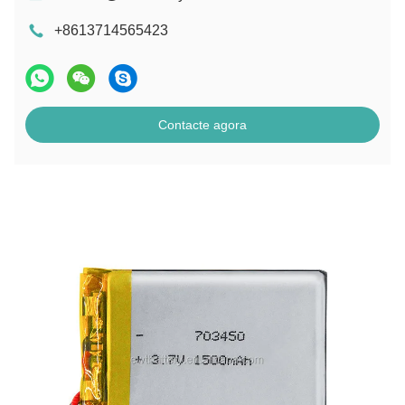
+8613714565423
Contacte agora