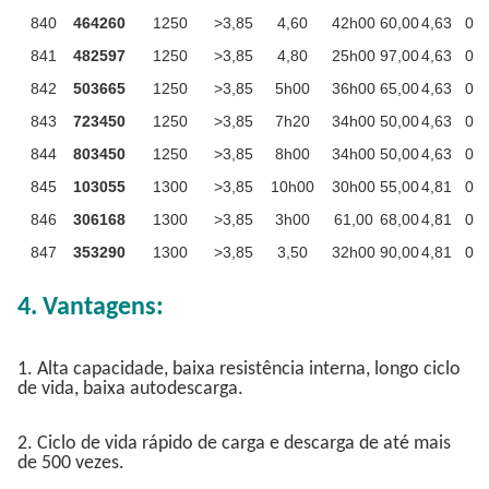
840
464260
1250
>3,85
4,60
42h00
60,00
4,63
0
841
482597
1250
>3,85
4,80
25h00
97,00
4,63
0
842
503665
1250
>3,85
5h00
36h00
65,00
4,63
0
843
723450
1250
>3,85
7h20
34h00
50,00
4,63
0
844
803450
1250
>3,85
8h00
34h00
50,00
4,63
0
845
103055
1300
>3,85
10h00
30h00
55,00
4,81
0
846
306168
1300
>3,85
3h00
61,00
68,00
4,81
0
847
353290
1300
>3,85
3,50
32h00
90,00
4,81
0
4. Vantagens:
1. Alta capacidade, baixa resistência interna, longo ciclo
de vida, baixa autodescarga.
2. Ciclo de vida rápido de carga e descarga de até mais
de 500 vezes.