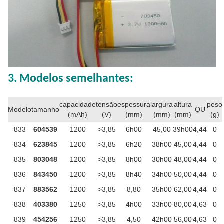
3. Modelos semelhantes:
capacidade
tensão
espessura
largura
altura
peso
Modelo
tamanho
QU
(mAh)
(V)
(mm)
(mm)
(mm)
(g)
833
604539
1200
>3,85
6h00
45,00
39h00
4,44
0
834
623845
1200
>3,85
6h20
38h00
45,00
4,44
0
835
803048
1200
>3,85
8h00
30h00
48,00
4,44
0
836
843450
1200
>3,85
8h40
34h00
50,00
4,44
0
837
883562
1200
>3,85
8,80
35h00
62,00
4,44
0
838
403380
1250
>3,85
4h00
33h00
80,00
4,63
0
839
454256
1250
>3,85
4,50
42h00
56,00
4,63
0