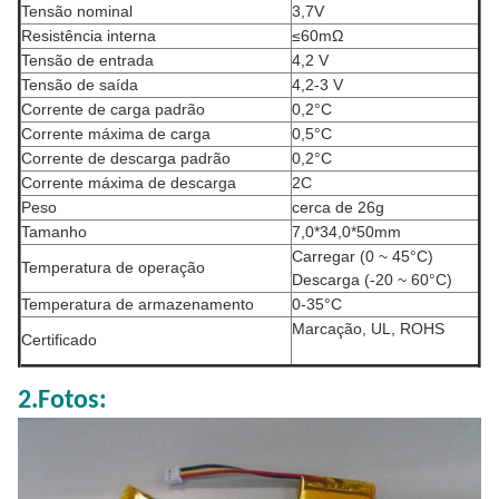
Tensão nominal
3,7V
Resistência interna
≤60mΩ
Tensão de entrada
4,2 V
Tensão de saída
4,2-3 V
Corrente de carga padrão
0,2°C
Corrente máxima de carga
0,5°C
Corrente de descarga padrão
0,2°C
Corrente máxima de descarga
2C
Peso
cerca de 26g
Tamanho
7,0*34,0*50mm
Carregar (0 ~ 45°C)
Temperatura de operação
Descarga (-20 ~ 60°C)
Temperatura de armazenamento
0-35°C
Marcação, UL, ROHS
Certificado
2.Fotos: