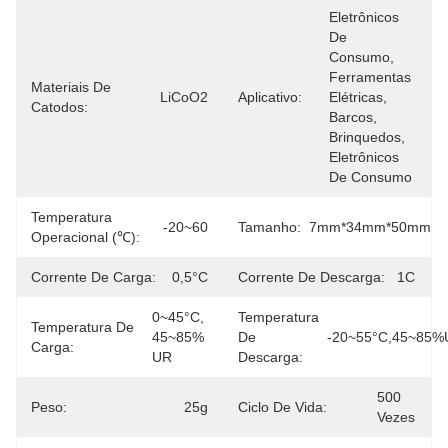
Eletrônicos 
De 
Consumo, 
Ferramentas 
Materiais De
LiCoO2
Aplicativo:
Elétricas, 
Catodos:
Barcos, 
Brinquedos, 
Eletrônicos 
De Consumo
Temperatura
-20~60
Tamanho:
7mm*34mm*50mm
Operacional (℃):
Corrente De Carga:
0,5°C
Corrente De Descarga:
1C
0~45°C, 
Temperatura
Temperatura De
45~85% 
De
-20~55°C,45~85%
Carga:
UR
Descarga:
500 
Peso:
25g
Ciclo De Vida:
Vezes