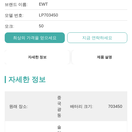
EWT
브랜드 이름:
LP703450
모델 번호:
50
모크:
최상의 가격을 얻으세요
지금 연락하세요
자세한 정보
제품 설명
자세한 정보
중
국 
원래 장소:
배터리 크기:
703450
광
둥
솔