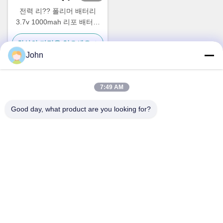
전력 리?? 폴리머 배터리
3.7v 1000mah 리포 배터리
703048
최상의 가격을 얻으세요
John
7:49 AM
빠른 연락
Good day, what product are you looking for?
주소
A1008 후앙지 센터, 유니시티 롱후아,?? 진, 중국
전화
86-137-1456-5423
이메일
michael@ewtbattery.com