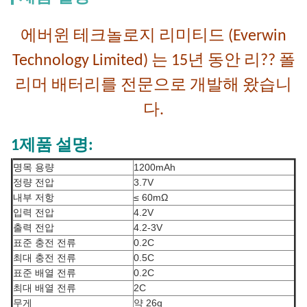
에버윈 테크놀로지 리미티드 (Everwin
Technology Limited) 는 15년 동안 리?? 폴
리머 배터리를 전문으로 개발해 왔습니
다.
1제품 설명:
명목 용량
1200mAh
정량 전압
3.7V
내부 저항
≤ 60mΩ
입력 전압
4.2V
출력 전압
4.2-3V
표준 충전 전류
0.2C
최대 충전 전류
0.5C
표준 배열 전류
0.2C
최대 배열 전류
2C
무게
약 26g