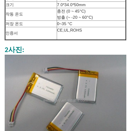
크기
7.0*34.0*50mm
충전 (0 ~ 45°C)
작동 온도
방출 (~ -20 ~ 60°C)
저장 온도
0~35 °C
CE,UL,ROHS
인증서
2사진: