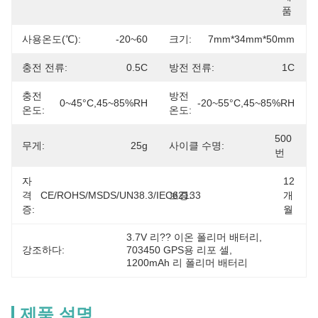
품
사용온도(℃):
-20~60
크기:
7mm*34mm*50mm
충전 전류:
0.5C
방전 전류:
1C
충전
방전
0~45°C,45~85%RH
-20~55°C,45~85%RH
온도:
온도:
500 
무게:
25g
사이클 수명:
번
자
12
격
CE/ROHS/MSDS/UN38.3/IEC62133
보증:
개
증:
월
3.7V 리?? 이온 폴리머 배터리
, 
강조하다:
703450 GPS용 리포 셀
, 
1200mAh 리 폴리머 배터리
제품 설명