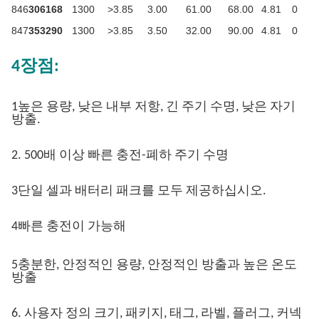
846
306168
1300
>3.85
3.00
61.00
68.00
4.81
0
847
353290
1300
>3.85
3.50
32.00
90.00
4.81
0
4장점:
1높은 용량, 낮은 내부 저항, 긴 주기 수명, 낮은 자기
방출.
2. 500배 이상 빠른 충전-폐하 주기 수명
3단일 셀과 배터리 패크를 모두 제공하십시오.
4빠른 충전이 가능해
5충분한, 안정적인 용량, 안정적인 방출과 높은 온도
방출
6. 사용자 정의 크기, 패키지, 태그, 라벨, 플러그, 커넥