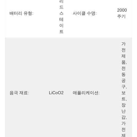
리
드 
2000
배터리 유형:
스
사이클 수명:
주기
테
이
트
가
전
제
품, 
전
동 
공
구, 
음극 재료:
LiCoO2
애플리케이션:
보
트, 
장
난
감, 
가
전
제