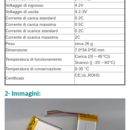
Voltaggio di ingresso
4.2V
Voltaggio di uscita
4.2-3V
Corrente di carica standard
0.2C
Corrente di carica massima
0.5C
Corrente di scarica standard
0.2C
Corrente di scarica massima
2C
Peso
circa 26 g
Dimensione
7.0*34.0*50 mm
Carica ((0 ~ 45°C))
Temperatura di funzionamento
Scarico (( -20 ~ 60°C)
Temperatura di conservazione
0-35 °C
CE,UL,ROHS
Certificato
2- Immagini: