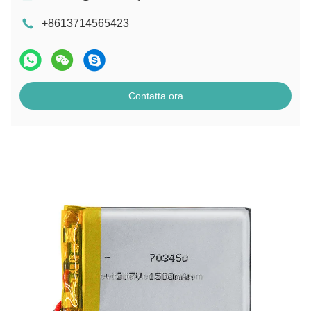
+8613714565423
Contatta ora