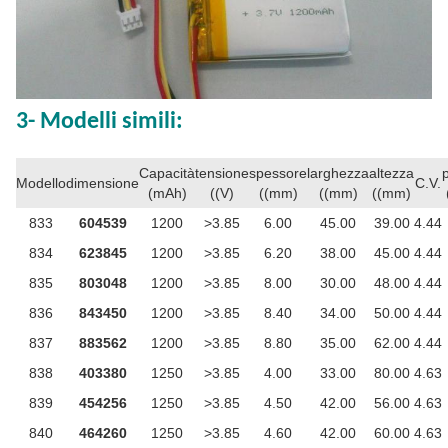
3- Modelli simili:
Capacità
tensione
spessore
larghezza
altezza
Modello
dimensione
C.V.
(mAh)
((V)
((mm)
((mm)
((mm)
833
604539
1200
>3.85
6.00
45.00
39.00
4.44
834
623845
1200
>3.85
6.20
38.00
45.00
4.44
835
803048
1200
>3.85
8.00
30.00
48.00
4.44
836
843450
1200
>3.85
8.40
34.00
50.00
4.44
837
883562
1200
>3.85
8.80
35.00
62.00
4.44
838
403380
1250
>3.85
4.00
33.00
80.00
4.63
839
454256
1250
>3.85
4.50
42.00
56.00
4.63
840
464260
1250
>3.85
4.60
42.00
60.00
4.63