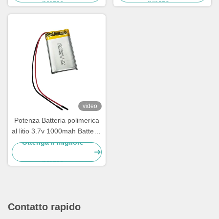
prezzo
prezzo
video
Potenza Batteria polimerica
al litio 3.7v 1000mah Batteria
LiPo 703048
Ottenga il migliore
prezzo
Contatto rapido