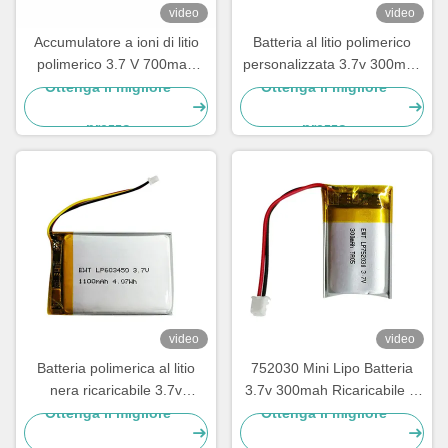
video
video
Accumulatore a ioni di litio
Batteria al litio polimerico
polimerico 3.7 V 700mah
personalizzata 3.7v 300mah
LP423450
Batteria LiPo 402530
Ottenga il migliore
Ottenga il migliore
prezzo
prezzo
video
video
Batteria polimerica al litio
752030 Mini Lipo Batteria
nera ricaricabile 3.7v
3.7v 300mah Ricaricabile Li
1100mah
Polymer Battery Pack
Ottenga il migliore
Ottenga il migliore