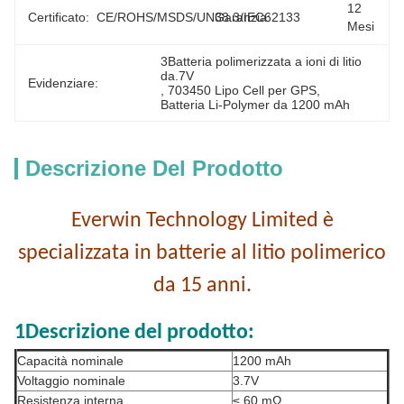
12 
Certificato:
CE/ROHS/MSDS/UN38.3/IEC62133
Garanzia:
Mesi
3Batteria polimerizzata a ioni di litio 
da.7V
Evidenziare:
, 
703450 Lipo Cell per GPS
, 
Batteria Li-Polymer da 1200 mAh
Descrizione Del Prodotto
Everwin Technology Limited è
specializzata in batterie al litio polimerico
da 15 anni.
1Descrizione del prodotto:
Capacità nominale
1200 mAh
Voltaggio nominale
3.7V
Resistenza interna
≤ 60 mΩ