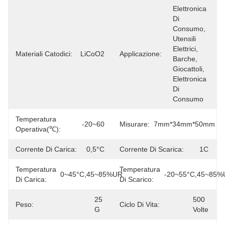
Elettronica 
Di 
Consumo, 
Utensili 
Elettrici, 
Materiali Catodici:
LiCoO2
Applicazione:
Barche, 
Giocattoli, 
Elettronica 
Di 
Consumo
Temperatura
-20~60
Misurare:
7mm*34mm*50mm
Operativa(℃):
Corrente Di Carica:
0,5°C
Corrente Di Scarica:
1C
Temperatura
Temperatura
0~45°C,45~85%UR
-20~55°C,45~85%
Di Carica:
Di Scarico:
25 
500 
Peso:
Ciclo Di Vita:
G
Volte