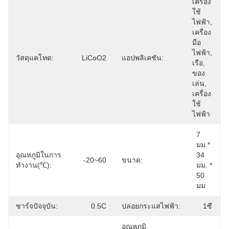
เครื่อง
ใช้
ไฟฟ้า, 
เครื่อง
มือ
ไฟฟ้า, 
วัสดุแคโทด:
LiCoO2
แอปพลิเคชัน:
เรือ, 
ของ
เล่น, 
เครื่อง
ใช้
ไฟฟ้า
7 
มม.* 
อุณหภูมิในการ
34 
-20~60
ขนาด:
ทำงาน(℃):
มม. * 
50 
มม
ชาร์จปัจจุบัน:
0.5C
ปล่อยกระแสไฟฟ้า:
1ซี
อุณหภูมิ