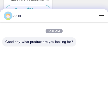
แบตเตอรี่ LiPo 703048
รับราคาที่ดีที่สุด
John
5:31 AM
ติดต่อเร็ว
Good day, what product are you looking for?
ที่อยู่
A1008 ศูนย์ฮวนจิ ยูนิซิตี้ โลงฮัว เชียงใหม่ จีน
โทรศัพท์
86-137-1456-5423
อีเมล
michael@ewtbattery.com