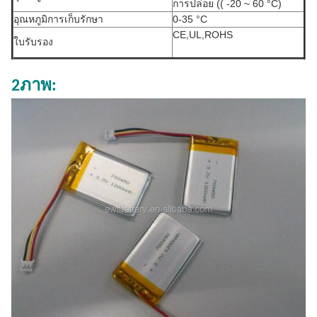
การปล่อย (( -20 ~ 60 °C)
อุณหภูมิการเก็บรักษา
0-35 °C
CE,UL,ROHS
ใบรับรอง
2ภาพ: